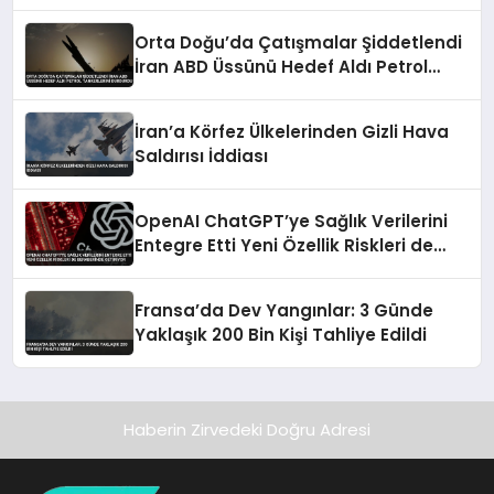
Orta Doğu’da Çatışmalar Şiddetlendi
İran ABD Üssünü Hedef Aldı Petrol
Tankerlerini Durdurdu
İran’a Körfez Ülkelerinden Gizli Hava
Saldırısı İddiası
OpenAI ChatGPT’ye Sağlık Verilerini
Entegre Etti Yeni Özellik Riskleri de
Beraberinde Getiriyor
Fransa’da Dev Yangınlar: 3 Günde
Yaklaşık 200 Bin Kişi Tahliye Edildi
Haberin Zirvedeki Doğru Adresi