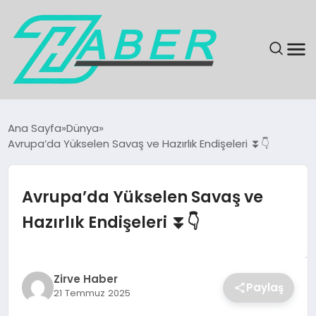
SON DAKIKA
Ana Sayfa
Dünya
Avrupa’da Yükselen Savaş ve Hazırlık Endişeleri ⏬👇
GÜNDEM
EKONOMI
Avrupa’da Yükselen Savaş ve
Hazırlık Endişeleri ⏬👇
MAGAZIN
EĞITIM
Zirve Haber
Paylaş
21 Temmuz 2025
KÜLTÜR & SANAT