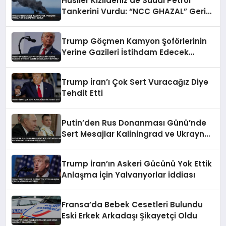
Husiler Kızıldeniz’de Suudi Petrol
Tankerini Vurdu: “NCC GHAZAL” Geri
Çekildi
Trump Göçmen Kamyon Şoförlerinin
Yerine Gazileri İstihdam Edecek
Düzenlemeyi Duyurdu
Trump İran’ı Çok Sert Vuracağız Diye
Tehdit Etti
Putin’den Rus Donanması Günü’nde
Sert Mesajlar Kaliningrad ve Ukrayna
Vurgusu
Trump İran’ın Askeri Gücünü Yok Ettik
Anlaşma İçin Yalvarıyorlar İddiası
Fransa’da Bebek Cesetleri Bulundu
Eski Erkek Arkadaşı Şikayetçi Oldu