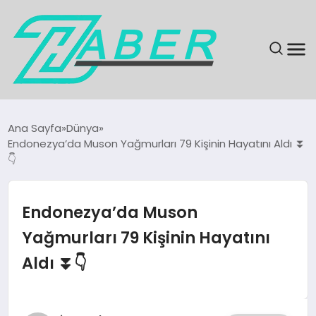
SON DAKIKA
Ana Sayfa
Dünya
Endonezya’da Muson Yağmurları 79 Kişinin Hayatını Aldı ⏬
GÜNDEM
👇
EKONOMI
Endonezya’da Muson
MAGAZIN
Yağmurları 79 Kişinin Hayatını
Aldı ⏬👇
EĞITIM
KÜLTÜR & SANAT