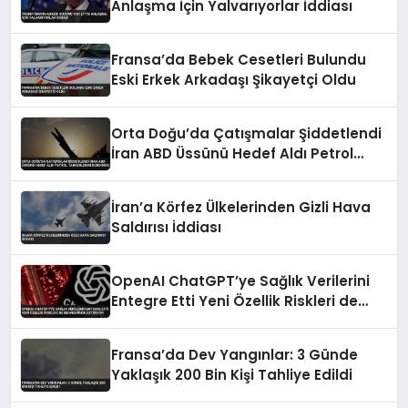
Anlaşma İçin Yalvarıyorlar İddiası
Fransa’da Bebek Cesetleri Bulundu
Eski Erkek Arkadaşı Şikayetçi Oldu
Orta Doğu’da Çatışmalar Şiddetlendi
İran ABD Üssünü Hedef Aldı Petrol
Tankerlerini Durdurdu
İran’a Körfez Ülkelerinden Gizli Hava
Saldırısı İddiası
OpenAI ChatGPT’ye Sağlık Verilerini
Entegre Etti Yeni Özellik Riskleri de
Beraberinde Getiriyor
Fransa’da Dev Yangınlar: 3 Günde
Yaklaşık 200 Bin Kişi Tahliye Edildi