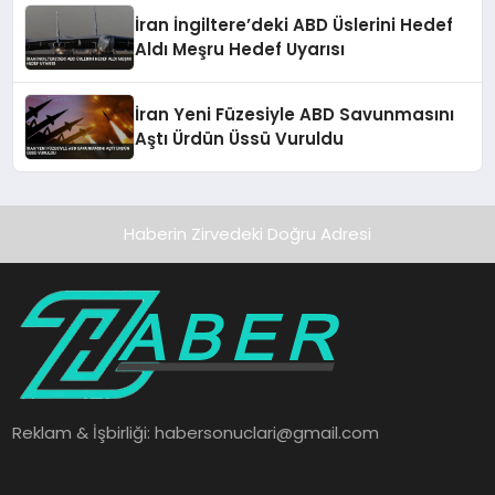
İran İngiltere’deki ABD Üslerini Hedef
Aldı Meşru Hedef Uyarısı
İran Yeni Füzesiyle ABD Savunmasını
Aştı Ürdün Üssü Vuruldu
Haberin Zirvedeki Doğru Adresi
Reklam & İşbirliği:
habersonuclari@gmail.com