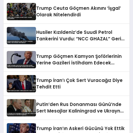
Trump Ceuta Göçmen Akınını ‘İşgal’
Olarak Nitelendirdi
Husiler Kızıldeniz’de Suudi Petrol
Tankerini Vurdu: “NCC GHAZAL” Geri
Çekildi
Trump Göçmen Kamyon Şoförlerinin
Yerine Gazileri İstihdam Edecek
Düzenlemeyi Duyurdu
Trump İran’ı Çok Sert Vuracağız Diye
Tehdit Etti
Putin’den Rus Donanması Günü’nde
Sert Mesajlar Kaliningrad ve Ukrayna
Vurgusu
Trump İran’ın Askeri Gücünü Yok Ettik