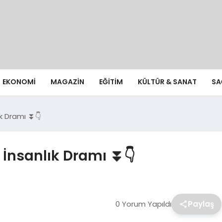
EKONOMI
MAGAZIN
EĞITIM
KÜLTÜR & SANAT
SA
k Dramı ⏬👇
İnsanlık Dramı ⏬👇
0 Yorum Yapıldı
Paylaş