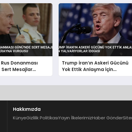
Duyurdu
n Rus Donanması
Trump İran’ın Askeri Gücünü
Sert Mesajlar
Yok Ettik Anlaşma İçin
ad ve Ukrayna
Yalvarıyorlar İddiası
Hakkımızda
Künye
Gizlilik Politikası
Yayın İlkelerimiz
Haber Gönder
Site