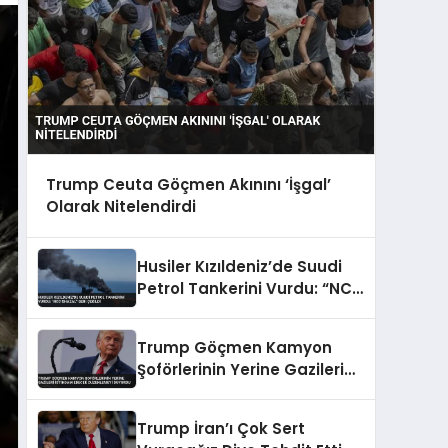
Trump Ceuta Göçmen Akınını ‘İşgal’
Olarak Nitelendirdi
Husiler Kızıldeniz’de Suudi
Petrol Tankerini Vurdu: “NCC
GHAZAL” Geri Çekildi
Trump Göçmen Kamyon
Şoförlerinin Yerine Gazileri
İstihdam Edecek
Düzenlemeyi Duyurdu
Trump İran’ı Çok Sert