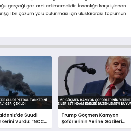
duğu gerçeği göz ardı edilmemelidir. İnsanlığa karşı işlenen
arışçıl bir çözüm yolu bulunması için uluslararası toplumun
zıldeniz’de Suudi
Trump Göçmen Kamyon
nkerini Vurdu: “NCC
Şoförlerinin Yerine Gazileri
eri Çekildi
İstihdam Edecek Düzenlemey