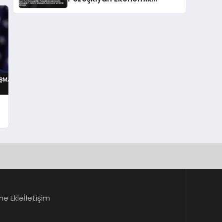
Baskıların Askeri
Kazanımları Tehdit Ettiğini
Söyledi
ne Ekle
İletişim