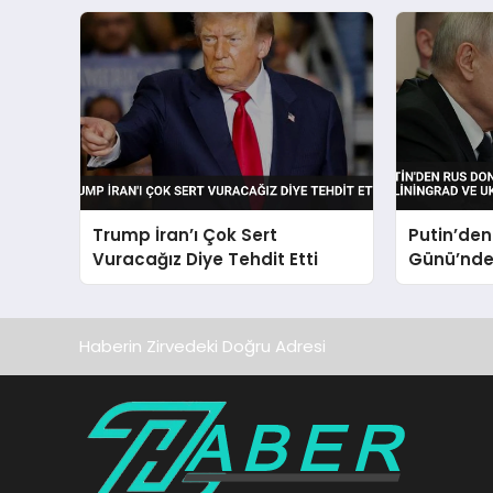
Trump İran’ı Çok Sert
Putin’de
Vuracağız Diye Tehdit Etti
Günü’nde 
Kaliningr
Vurgusu
Haberin Zirvedeki Doğru Adresi