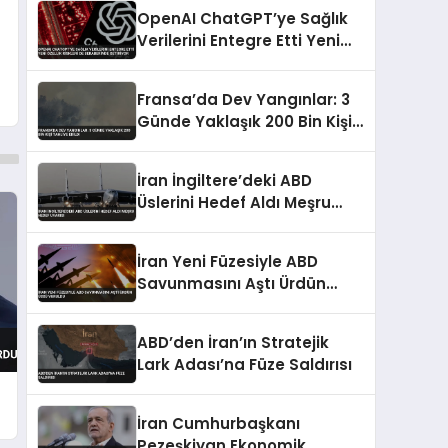
OpenAI ChatGPT’ye Sağlık
Verilerini Entegre Etti Yeni
Özellik Riskleri de
Beraberinde Getiriyor
Fransa’da Dev Yangınlar: 3
Günde Yaklaşık 200 Bin Kişi
Tahliye Edildi
İran İngiltere’deki ABD
Üslerini Hedef Aldı Meşru
Hedef Uyarısı
İran Yeni Füzesiyle ABD
Savunmasını Aştı Ürdün
Üssü Vuruldu
ABD’den İran’ın Stratejik
Lark Adası’na Füze Saldırısı
İran Cumhurbaşkanı
i
Pezeşkiyan Ekonomik