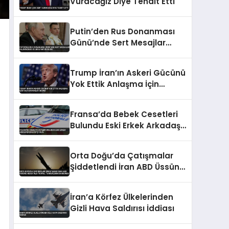
Vuracağız Diye Tehdit Etti
Putin’den Rus Donanması
Günü’nde Sert Mesajlar
Kaliningrad ve Ukrayna
Vurgusu
Trump İran’ın Askeri Gücünü
Yok Ettik Anlaşma İçin
Yalvarıyorlar İddiası
Fransa’da Bebek Cesetleri
Bulundu Eski Erkek Arkadaşı
Şikayetçi Oldu
Orta Doğu’da Çatışmalar
Şiddetlendi İran ABD Üssünü
Hedef Aldı Petrol
Tankerlerini Durdurdu
İran’a Körfez Ülkelerinden
Gizli Hava Saldırısı İddiası