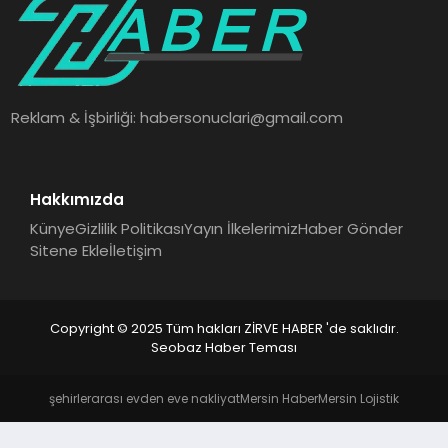
SAĞLIK
SPOR
Reklam & İşbirliği:
habersonuclari@gmail.com
TEKNOLOJI
Hakkımızda
Künye
Gizlilik Politikası
Yayın İlkelerimiz
Haber Gönder
Sitene Ekle
İletişim
Copyright © 2025 Tüm hakları ZİRVE HABER 'de saklıdır.
Seobaz Haber Teması
şehirlerarası evden eve nakliyat
Mersin Haber
Mersin Lojistik