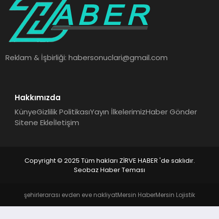
SAĞLIK
SPOR
Reklam & İşbirliği:
habersonuclari@gmail.com
TEKNOLOJI
Hakkımızda
Künye
Gizlilik Politikası
Yayın İlkelerimiz
Haber Gönder
Sitene Ekle
İletişim
Copyright © 2025 Tüm hakları ZİRVE HABER 'de saklıdır.
Seobaz Haber Teması
şehirlerarası evden eve nakliyat
Mersin Haber
Mersin Lojistik