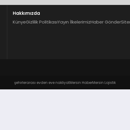
Hakkımızda
Künye
Gizlilik Politikası
Yayın İlkelerimiz
Haber Gönder
Site
şehirlerarası evden eve nakliyat
Mersin Haber
Mersin Lojistik