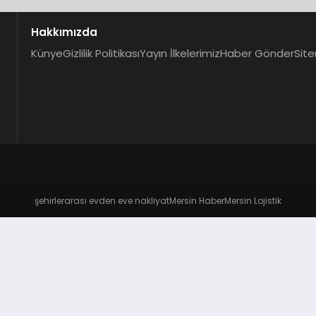
Hakkımızda
Künye
Gizlilik Politikası
Yayın İlkelerimiz
Haber Gönder
Site
şehirlerarası evden eve nakliyat
Mersin Haber
Mersin Lojistik