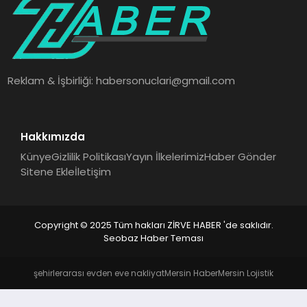
SAĞLIK
SPOR
Reklam & İşbirliği:
habersonuclari@gmail.com
TEKNOLOJI
Hakkımızda
Künye
Gizlilik Politikası
Yayın İlkelerimiz
Haber Gönder
Sitene Ekle
İletişim
Copyright © 2025 Tüm hakları ZİRVE HABER 'de saklıdır.
Seobaz Haber Teması
şehirlerarası evden eve nakliyat
Mersin Haber
Mersin Lojistik