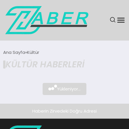
SON DAKIKA
Ana Sayfa
Kültür
KÜLTÜR HABERLERI
GÜNDEM
EKONOMI
Yükleniyor...
MAGAZIN
EĞITIM
Haberin Zirvedeki Doğru Adresi
KÜLTÜR & SANAT