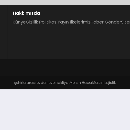
Hakkımızda
Künye
Gizlilik Politikası
Yayın İlkelerimiz
Haber Gönder
Site
şehirlerarası evden eve nakliyat
Mersin Haber
Mersin Lojistik