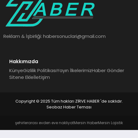
SAĞLIK
SPOR
Reklam & İşbirliği:
habersonuclari@gmail.com
TEKNOLOJI
Hakkımızda
Künye
Gizlilik Politikası
Yayın İlkelerimiz
Haber Gönder
Sitene Ekle
İletişim
Copyright © 2025 Tüm hakları ZİRVE HABER 'de saklıdır.
Seobaz Haber Teması
şehirlerarası evden eve nakliyat
Mersin Haber
Mersin Lojistik