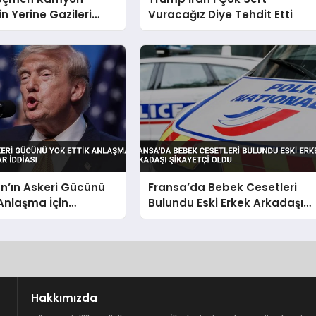
in Yerine Gazileri
Vuracağız Diye Tehdit Etti
 Edecek Düzenlemeyi
n’ın Askeri Gücünü
Fransa’da Bebek Cesetleri
 Anlaşma İçin
Bulundu Eski Erkek Arkadaşı
lar İddiası
Şikayetçi Oldu
Hakkımızda