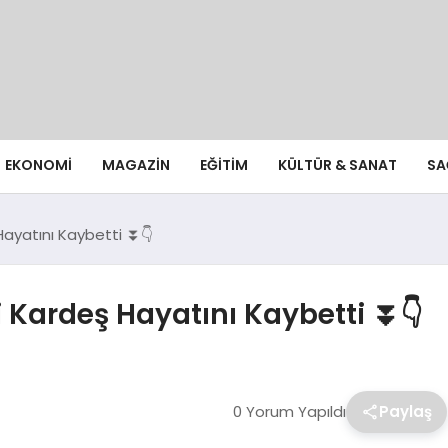
EKONOMI
MAGAZIN
EĞITIM
KÜLTÜR & SANAT
SA
 Hayatını Kaybetti ⏬👇
i Kardeş Hayatını Kaybetti ⏬👇
0 Yorum Yapıldı
Paylaş