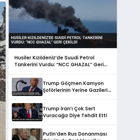
Husiler Kızıldeniz’de Suudi Petrol
Tankerini Vurdu: “NCC GHAZAL” Geri
Çekildi
Trump Göçmen Kamyon
Şoförlerinin Yerine Gazileri
İstihdam Edecek
Düzenlemeyi Duyurdu
Trump İran’ı Çok Sert
Vuracağız Diye Tehdit Etti
Putin’den Rus Donanması