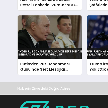
Petrol Tankerini Vurdu: “NCC
Şoförlerin
GHAZAL” Geri Çekildi
İstihdam
Duyurdu
Putin’den Rus Donanması
Trump İra
Günü’nde Sert Mesajlar
Yok Ettik
Kaliningrad ve Ukrayna
Yalvarıyor
Vurgusu
Haberin Zirvedeki Doğru Adresi