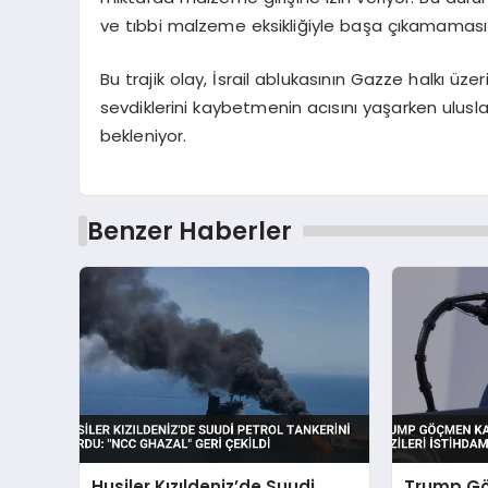
ve tıbbi malzeme eksikliğiyle başa çıkamaması ise
Bu trajik olay, İsrail ablukasının Gazze halkı üzer
sevdiklerini kaybetmenin acısını yaşarken ulus
bekleniyor.
Benzer Haberler
Husiler Kızıldeniz’de Suudi
Trump G