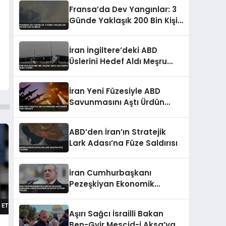
Beraberinde Getiriyor
Fransa’da Dev Yangınlar: 3
Günde Yaklaşık 200 Bin Kişi
Tahliye Edildi
İran İngiltere’deki ABD
Üslerini Hedef Aldı Meşru
Hedef Uyarısı
İran Yeni Füzesiyle ABD
Savunmasını Aştı Ürdün
Üssü Vuruldu
ABD’den İran’ın Stratejik
Lark Adası’na Füze Saldırısı
İran Cumhurbaşkanı
Pezeşkiyan Ekonomik
Baskıların Askeri
Kazanımları Tehdit Ettiğini
Aşırı Sağcı İsrailli Bakan
Söyledi
Ben-Gvir Mescid-i Aksa’ya