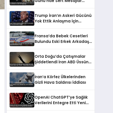
Günü’nde Sert Mesajlar
Kaliningrad ve Ukrayna
Vurgusu
Trump İran’ın Askeri Gücünü
Yok Ettik Anlaşma İçin
Yalvarıyorlar İddiası
Fransa’da Bebek Cesetleri
Bulundu Eski Erkek Arkadaşı
Şikayetçi Oldu
Orta Doğu’da Çatışmalar
Şiddetlendi İran ABD Üssünü
Hedef Aldı Petrol
Tankerlerini Durdurdu
İran’a Körfez Ülkelerinden
Gizli Hava Saldırısı İddiası
OpenAI ChatGPT’ye Sağlık
Verilerini Entegre Etti Yeni
Özellik Riskleri de