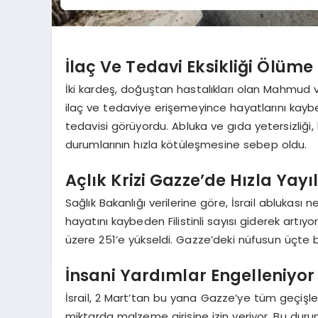
İlaç Ve Tedavi Eksikliği Ölüm
İki kardeş, doğuştan hastalıkları olan Mahmud v
ilaç ve tedaviye erişemeyince hayatlarını kayb
tedavisi görüyordu. Abluka ve gıda yetersizliği
durumlarının hızla kötüleşmesine sebep oldu.
Açlık Krizi Gazze’de Hızla Yayı
Sağlık Bakanlığı verilerine göre, İsrail ablukas
hayatını kaybeden Filistinli sayısı giderek artıy
üzere 251’e yükseldi. Gazze’deki nüfusun üçte bi
İnsani Yardımlar Engelleniyor
İsrail, 2 Mart’tan bu yana Gazze’ye tüm geçişleri 
miktarda malzeme girişine izin veriyor. Bu durum