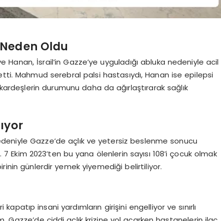
e Neden Oldu
e Hanan, İsrail’in Gazze’ye uyguladığı abluka nedeniyle acil
etti. Mahmud serebral palsi hastasıydı, Hanan ise epilepsi
, kardeşlerin durumunu daha da ağırlaştırarak sağlık
lıyor
ı nedeniyle Gazze’de açlık ve yetersiz beslenme sonucu
or. 7 Ekim 2023’ten bu yana ölenlerin sayısı 108’i çocuk olmak
rinin günlerdir yemek yiyemediği belirtiliyor.
kapatıp insani yardımların girişini engelliyor ve sınırlı
, Gazze’de ciddi açlık krizine yol açarken hastanelerin ilaç