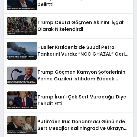
belirtti
Trump Ceuta Göçmen Akınını ‘İşgal’
Olarak Nitelendirdi
Husiler Kızıldeniz’de Suudi Petrol
Tankerini Vurdu: “NCC GHAZAL” Geri
Çekildi
Trump Göçmen Kamyon Şoförlerinin
Yerine Gazileri İstihdam Edecek
Düzenlemeyi Duyurdu
Trump İran’ı Çok Sert Vuracağız Diye
Tehdit Etti
Putin’den Rus Donanması Günü’nde
Sert Mesajlar Kaliningrad ve Ukrayna
Vurgusu