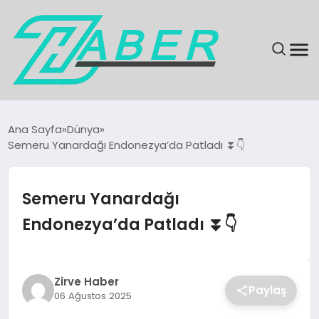
SON DAKIKA
Ana Sayfa
Dünya
Semeru Yanardağı Endonezya’da Patladı ⏬👇
GÜNDEM
EKONOMI
Semeru Yanardağı
Endonezya’da Patladı ⏬👇
MAGAZIN
EĞITIM
Zirve Haber
Paylaş
06 Ağustos 2025
KÜLTÜR & SANAT