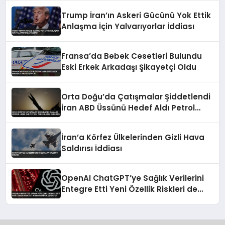
Trump İran’ın Askeri Gücünü Yok Ettik
Anlaşma İçin Yalvarıyorlar İddiası
Fransa’da Bebek Cesetleri Bulundu
Eski Erkek Arkadaşı Şikayetçi Oldu
Orta Doğu’da Çatışmalar Şiddetlendi
İran ABD Üssünü Hedef Aldı Petrol
Tankerlerini Durdurdu
İran’a Körfez Ülkelerinden Gizli Hava
Saldırısı İddiası
OpenAI ChatGPT’ye Sağlık Verilerini
Entegre Etti Yeni Özellik Riskleri de
Beraberinde Getiriyor