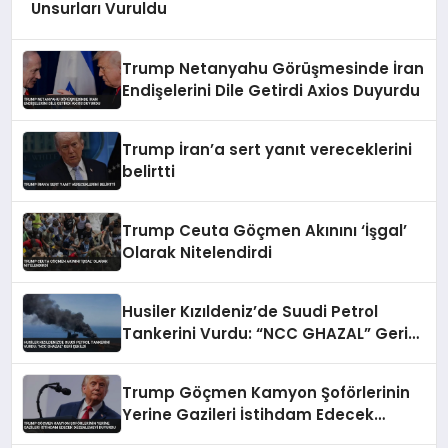
Unsurları Vuruldu
Trump Netanyahu Görüşmesinde İran
Endişelerini Dile Getirdi Axios Duyurdu
Trump İran’a sert yanıt vereceklerini
belirtti
Trump Ceuta Göçmen Akınını ‘İşgal’
Olarak Nitelendirdi
Husiler Kızıldeniz’de Suudi Petrol
Tankerini Vurdu: “NCC GHAZAL” Geri
Çekildi
Trump Göçmen Kamyon Şoförlerinin
Yerine Gazileri İstihdam Edecek
Düzenlemeyi Duyurdu