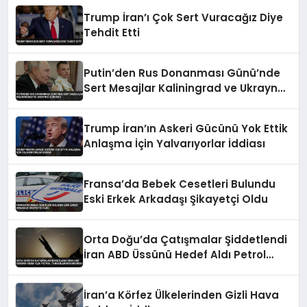
Trump İran’ı Çok Sert Vuracağız Diye
Tehdit Etti
Putin’den Rus Donanması Günü’nde
Sert Mesajlar Kaliningrad ve Ukrayna
Vurgusu
Trump İran’ın Askeri Gücünü Yok Ettik
Anlaşma İçin Yalvarıyorlar İddiası
Fransa’da Bebek Cesetleri Bulundu
Eski Erkek Arkadaşı Şikayetçi Oldu
Orta Doğu’da Çatışmalar Şiddetlendi
İran ABD Üssünü Hedef Aldı Petrol
Tankerlerini Durdurdu
İran’a Körfez Ülkelerinden Gizli Hava