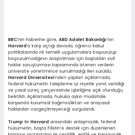
BBC
‘nin haberine göre,
ABD Adalet Bakanlığı
‘nın
Harvard
‘a karşı açtığı davada, öğrenci kabul
politikalarında ırk temelli uygulamalara başvurulup
başvurulmadığının araştırılması için başlatılan sivil
haklar soruşturması kapsamında istenen verilerin
üniversite yönetimince sunulmadığı ileri sürüldü.
Harvard Üniversitesi
‘nden yapılan açıklamada,
federal hükümetin taleplerine iyi niyetle yanıt verildiği
ve yasal süreç çerçevesinde işbirliğine açık olunduğu
belirtildi. Açıklamada, hukuka aykırı müdahale
karşısında kurumsal bağımsızlıktan ve anayasal
haklardan vazgeçilmeyeceği vurgulandı.
Trump
ile
Harvard
arasındaki anlaşmazlık, federal
hükümetin, başta Filistin’e destek için düzenlenen
kampüs protestoları ile çeşitlilik, eşitlik ve kapsayıcılık