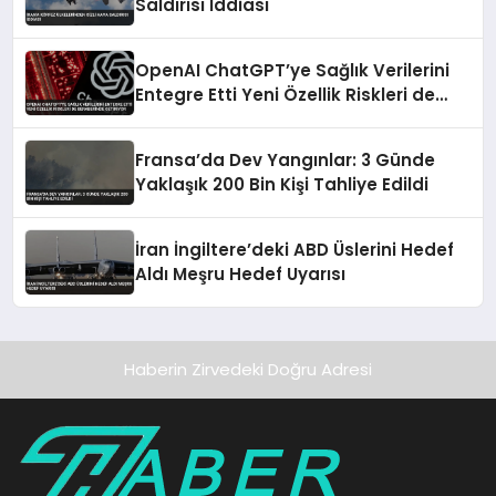
Saldırısı İddiası
OpenAI ChatGPT’ye Sağlık Verilerini
Entegre Etti Yeni Özellik Riskleri de
Beraberinde Getiriyor
Fransa’da Dev Yangınlar: 3 Günde
Yaklaşık 200 Bin Kişi Tahliye Edildi
İran İngiltere’deki ABD Üslerini Hedef
Aldı Meşru Hedef Uyarısı
Haberin Zirvedeki Doğru Adresi