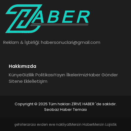
SAĞLIK
SPOR
TEKNOLOJI
Reklam & İşbirliği:
habersonuclari@gmail.com
Hakkımızda
Künye
Gizlilik Politikası
Yayın İlkelerimiz
Haber Gönder
Sitene Ekle
İletişim
Copyright © 2025 Tüm hakları ZİRVE HABER 'de saklıdır.
Seobaz Haber Teması
şehirlerarası evden eve nakliyat
Mersin Haber
Mersin Lojistik