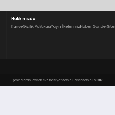
Hakkımızda
Künye
Gizlilik Politikası
Yayın İlkelerimiz
Haber Gönder
Site
şehirlerarası evden eve nakliyat
Mersin Haber
Mersin Lojistik