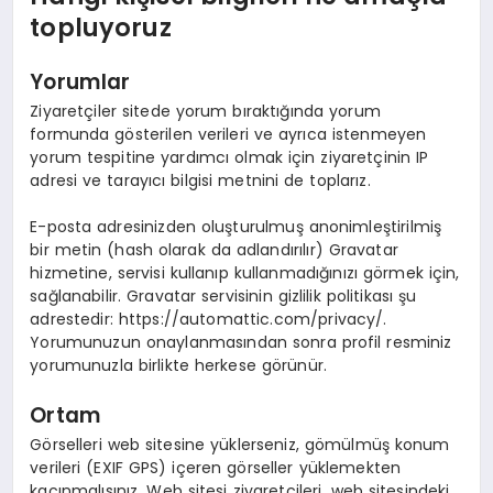
topluyoruz
SAĞLIK
Yorumlar
SPOR
Ziyaretçiler sitede yorum bıraktığında yorum
formunda gösterilen verileri ve ayrıca istenmeyen
TEKNOLOJI
yorum tespitine yardımcı olmak için ziyaretçinin IP
adresi ve tarayıcı bilgisi metnini de toplarız.
E-posta adresinizden oluşturulmuş anonimleştirilmiş
bir metin (hash olarak da adlandırılır) Gravatar
hizmetine, servisi kullanıp kullanmadığınızı görmek için,
sağlanabilir. Gravatar servisinin gizlilik politikası şu
adrestedir: https://automattic.com/privacy/.
Yorumunuzun onaylanmasından sonra profil resminiz
yorumunuzla birlikte herkese görünür.
Ortam
Görselleri web sitesine yüklerseniz, gömülmüş konum
verileri (EXIF GPS) içeren görseller yüklemekten
kaçınmalısınız. Web sitesi ziyaretçileri, web sitesindeki