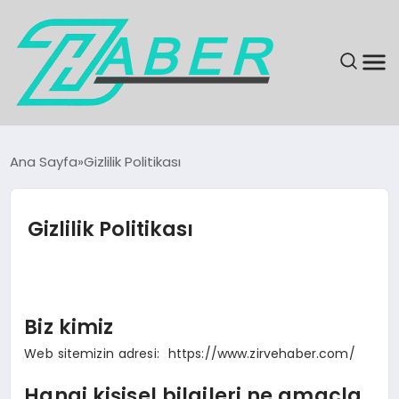
SON DAKIKA
Ana Sayfa
Gizlilik Politikası
GÜNDEM
Gizlilik Politikası
EKONOMI
MAGAZIN
Biz kimiz
EĞITIM
Web sitemizin adresi: https://www.zirvehaber.com/
KÜLTÜR & SANAT
Hangi kişisel bilgileri ne amaçla