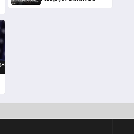
Baskıların Askeri
Kazanımları Tehdit Ettiğini
i
Söyledi