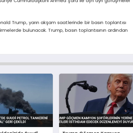
 Suriye Cumhurbaşkanı Ahmed Şara ile ayrı ayrı görüşmeler
ald Trump, yarın akşam saatlerinde bir basın toplantısı
ndirmelerde bulunacak. Trump, basın toplantısının ardından