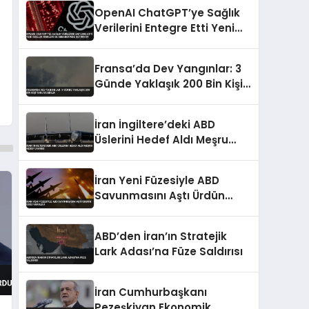
OpenAI ChatGPT’ye Sağlık
Verilerini Entegre Etti Yeni
Özellik Riskleri de
Beraberinde Getiriyor
Fransa’da Dev Yangınlar: 3
Günde Yaklaşık 200 Bin Kişi
Tahliye Edildi
İran İngiltere’deki ABD
Üslerini Hedef Aldı Meşru
Hedef Uyarısı
İran Yeni Füzesiyle ABD
Savunmasını Aştı Ürdün
Üssü Vuruldu
ABD’den İran’ın Stratejik
Lark Adası’na Füze Saldırısı
İran Cumhurbaşkanı
Pezeşkiyan Ekonomik