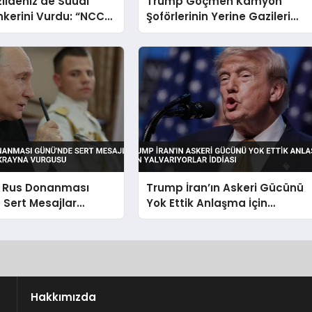
zıldeniz’de Suudi
Trump Göçmen Kamyon
nkerini Vurdu: “NCC
Şoförlerinin Yerine Gazileri
eri Çekildi
İstihdam Edecek Düzenlemey
Duyurdu
n Rus Donanması
Trump İran’ın Askeri Gücünü
Sert Mesajlar
Yok Ettik Anlaşma İçin
ad ve Ukrayna
Yalvarıyorlar İddiası
Hakkımızda