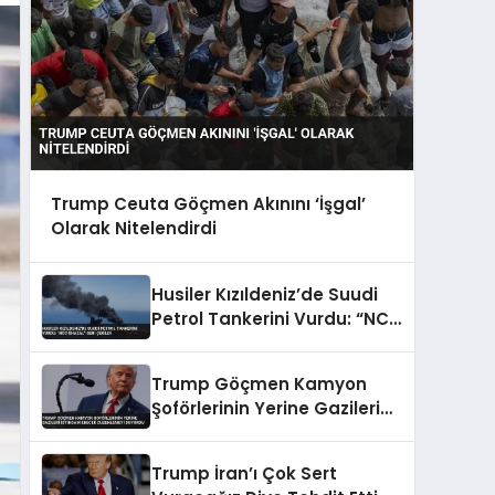
Trump Ceuta Göçmen Akınını ‘İşgal’
Olarak Nitelendirdi
Husiler Kızıldeniz’de Suudi
Petrol Tankerini Vurdu: “NCC
GHAZAL” Geri Çekildi
Trump Göçmen Kamyon
Şoförlerinin Yerine Gazileri
İstihdam Edecek
Düzenlemeyi Duyurdu
Trump İran’ı Çok Sert