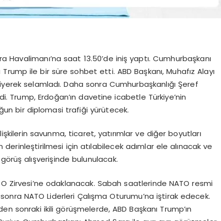
ra Havalimanı’na saat 13.50’de iniş yaptı. Cumhurbaşkanı
 Trump ile bir süre sohbet etti. ABD Başkanı, Muhafız Alayı
diyerek selamladı. Daha sonra Cumhurbaşkanlığı Şeref
rdi. Trump, Erdoğan’ın davetine icabetle Türkiye’nin
un bir diplomasi trafiği yürütecek.
işkilerin savunma, ticaret, yatırımlar ve diğer boyutları
in derinleştirilmesi için atılabilecek adımlar ele alınacak ve
görüş alışverişinde bulunulacak.
ATO Zirvesi’ne odaklanacak. Sabah saatlerinde NATO resmi
sonra NATO Liderleri Çalışma Oturumu’na iştirak edecek.
den sonraki ikili görüşmelerde, ABD Başkanı Trump’ın