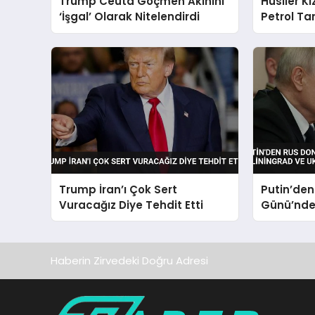
Trump Ceuta Göçmen Akınını
Husiler Kı
‘İşgal’ Olarak Nitelendirdi
Petrol Ta
GHAZAL” G
Trump İran’ı Çok Sert
Putin’de
Vuracağız Diye Tehdit Etti
Günü’nde 
Kaliningr
Vurgusu
Haberin Zirvedeki Doğru Adresi