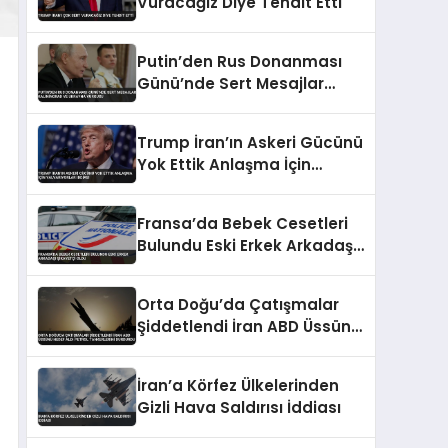
Vuracağız Diye Tehdit Etti
Putin’den Rus Donanması
Günü’nde Sert Mesajlar
Kaliningrad ve Ukrayna
Vurgusu
Trump İran’ın Askeri Gücünü
Yok Ettik Anlaşma İçin
Yalvarıyorlar İddiası
Fransa’da Bebek Cesetleri
Bulundu Eski Erkek Arkadaşı
Şikayetçi Oldu
Orta Doğu’da Çatışmalar
Şiddetlendi İran ABD Üssünü
Hedef Aldı Petrol
Tankerlerini Durdurdu
İran’a Körfez Ülkelerinden
Gizli Hava Saldırısı İddiası