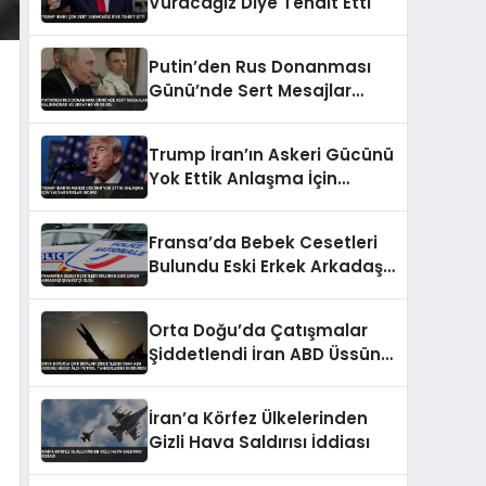
Vuracağız Diye Tehdit Etti
Putin’den Rus Donanması
Günü’nde Sert Mesajlar
Kaliningrad ve Ukrayna
Vurgusu
Trump İran’ın Askeri Gücünü
Yok Ettik Anlaşma İçin
Yalvarıyorlar İddiası
Fransa’da Bebek Cesetleri
Bulundu Eski Erkek Arkadaşı
Şikayetçi Oldu
Orta Doğu’da Çatışmalar
Şiddetlendi İran ABD Üssünü
Hedef Aldı Petrol
Tankerlerini Durdurdu
İran’a Körfez Ülkelerinden
Gizli Hava Saldırısı İddiası