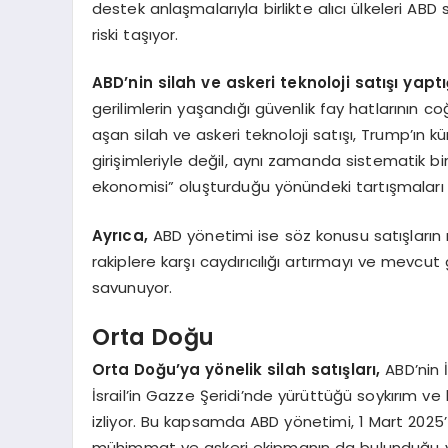
destek anlaşmalarıyla birlikte alıcı ülkeleri A
riski taşıyor.
ABD’nin silah ve askeri teknoloji satışı yaptığ
gerilimlerin yaşandığı güvenlik fay hatlarının co
aşan silah ve askeri teknoloji satışı, Trump’ın kü
girişimleriyle değil, aynı zamanda sistematik bir
ekonomisi” oluşturduğu yönündeki tartışmalar
Ayrıca,
ABD yönetimi ise söz konusu satışların 
rakiplere karşı caydırıcılığı artırmayı ve mevcu
savunuyor.
Orta Doğu
Orta Doğu’ya yönelik silah satışları,
ABD’nin İ
İsrail’in Gazze Şeridi’nde yürüttüğü soykırım ve b
izliyor. Bu kapsamda ABD yönetimi, 1 Mart 2025’t
mühimmat ve askeri ekipmanın da bulunduğu yakla