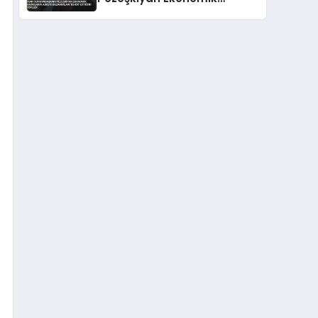
Baskıların Askeri
Kazanımları Tehdit Ettiğini
Söyledi