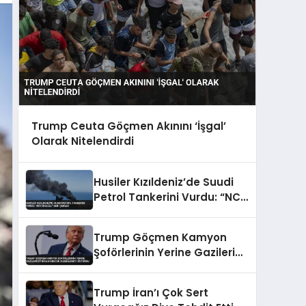
Trump Ceuta Göçmen Akınını ‘İşgal’
Olarak Nitelendirdi
Husiler Kızıldeniz’de Suudi
Petrol Tankerini Vurdu: “NCC
GHAZAL” Geri Çekildi
Trump Göçmen Kamyon
Şoförlerinin Yerine Gazileri
İstihdam Edecek
Düzenlemeyi Duyurdu
Trump İran’ı Çok Sert