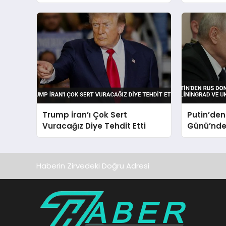
GHAZAL” G
Trump İran’ı Çok Sert
Putin’de
Vuracağız Diye Tehdit Etti
Günü’nde 
Kaliningr
Vurgusu
Haberin Zirvedeki Doğru Adresi