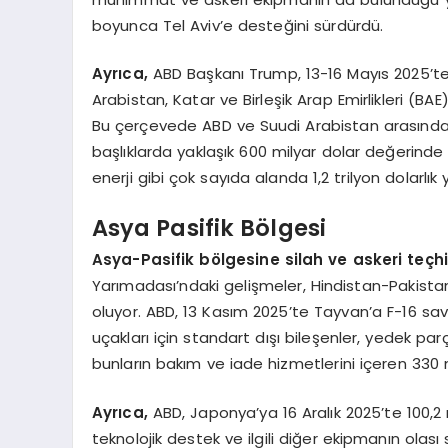
boyunca Tel Aviv’e desteğini sürdürdü.
Ayrıca,
ABD Başkanı Trump, 13-16 Mayıs 2025’te
Arabistan, Katar ve Birleşik Arap Emirlikleri (B
Bu çerçevede ABD ve Suudi Arabistan arasında sil
başlıklarda yaklaşık 600 milyar dolar değerinde
enerji gibi çok sayıda alanda 1,2 trilyon dolarlık
Asya Pasifik Bölgesi
Asya-Pasifik bölgesine silah ve askeri teçhi
Yarımadası’ndaki gelişmeler, Hindistan-Pakistan an
oluyor. ABD, 13 Kasım 2025’te Tayvan’a F-16 sava
uçakları için standart dışı bileşenler, yedek pa
bunların bakım ve iade hizmetlerini içeren 330 m
Ayrıca,
ABD, Japonya’ya 16 Aralık 2025’te 100,2
teknolojik destek ve ilgili diğer ekipmanın olası