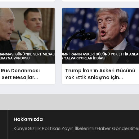
eri Çekildi
İstihdam Edecek Düzenlemey
Duyurdu
n Rus Donanması
Trump İran’ın Askeri Gücünü
Sert Mesajlar
Yok Ettik Anlaşma İçin
ad ve Ukrayna
Yalvarıyorlar İddiası
Hakkımızda
Künye
Gizlilik Politikası
Yayın İlkelerimiz
Haber Gönder
Site