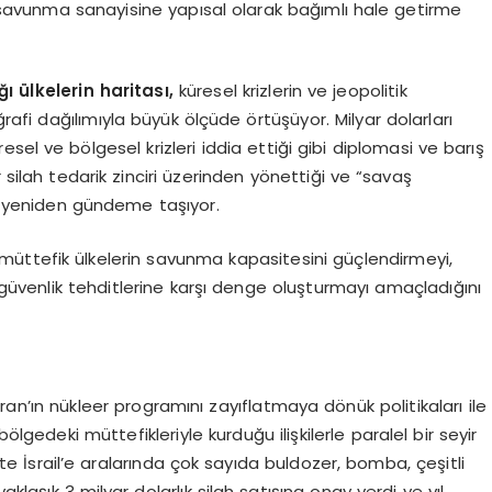
BD savunma sanayisine yapısal olarak bağımlı hale getirme
ı ülkelerin haritası,
küresel krizlerin ve jeopolitik
ğrafi dağılımıyla büyük ölçüde örtüşüyor. Milyar dolarları
resel ve bölgesel krizleri iddia ettiği gibi diplomasi ve barış
 silah tedarik zinciri üzerinden yönettiği ve “savaş
ı yeniden gündeme taşıyor.
müttefik ülkelerin savunma kapasitesini güçlendirmeyi,
t güvenlik tehditlerine karşı denge oluşturmayı amaçladığını
ran’ın nükleer programını zayıflatmaya dönük politikaları ile
ölgedeki müttefikleriyle kurduğu ilişkilerle paralel bir seyir
e İsrail’e aralarında çok sayıda buldozer, bomba, çeşitli
şık 3 milyar dolarlık silah satışına onay verdi ve yıl