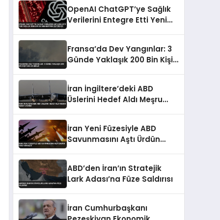
OpenAI ChatGPT’ye Sağlık
Verilerini Entegre Etti Yeni
Özellik Riskleri de
Beraberinde Getiriyor
Fransa’da Dev Yangınlar: 3
Günde Yaklaşık 200 Bin Kişi
Tahliye Edildi
İran İngiltere’deki ABD
Üslerini Hedef Aldı Meşru
Hedef Uyarısı
İran Yeni Füzesiyle ABD
Savunmasını Aştı Ürdün
Üssü Vuruldu
ABD’den İran’ın Stratejik
Lark Adası’na Füze Saldırısı
İran Cumhurbaşkanı
Pezeşkiyan Ekonomik