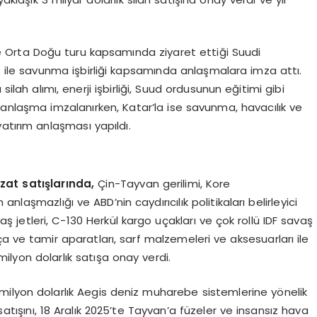
 Orta Doğu turu kapsamında ziyaret ettiği Suudi
AE) ile savunma işbirliği kapsamında anlaşmalara imza attı.
ah alımı, enerji işbirliği, Suud ordusunun eğitimi gibi
 anlaşma imzalanırken, Katar’la ise savunma, havacılık ve
 yatırım anlaşması yapıldı.
zat satışlarında,
Çin-Tayvan gerilimi, Kore
laşmazlığı ve ABD’nin caydırıcılık politikaları belirleyici
ş jetleri, C-130 Herkül kargo uçakları ve çok rollü IDF savaş
rça ve tamir aparatları, sarf malzemeleri ve aksesuarları ile
ilyon dolarlık satışa onay verdi.
 milyon dolarlık Aegis deniz muharebe sistemlerine yönelik
 satışını, 18 Aralık 2025’te Tayvan’a füzeler ve insansız hava