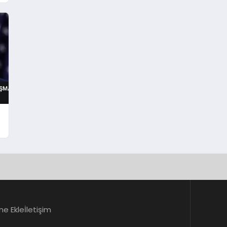
i
ne Ekle
İletişim