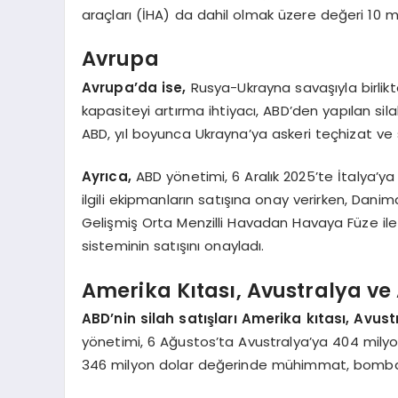
araçları (İHA) da dahil olmak üzere değeri 10 mi
Avrupa
Avrupa’da ise,
Rusya-Ukrayna savaşıyla birlikt
kapasiteyi artırma ihtiyacı, ABD’den yapılan sila
ABD, yıl boyunca Ukrayna’ya askeri teçhizat ve 
Ayrıca,
ABD yönetimi, 6 Aralık 2025’te İtalya’ya
ilgili ekipmanların satışına onay verirken, Dan
Gelişmiş Orta Menzilli Havadan Havaya Füze il
sisteminin satışını onayladı.
Amerika Kıtası, Avustralya ve 
ABD’nin silah satışları Amerika kıtası, Avust
yönetimi, 6 Ağustos’ta Avustralya’ya 404 milyon
346 milyon dolar değerinde mühimmat, bomba ve