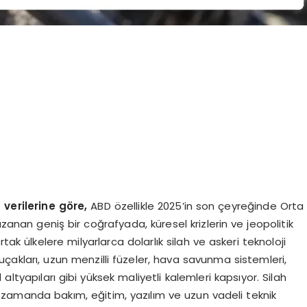
 verilerine göre,
ABD özellikle 2025’in son çeyreğinde Orta
anan geniş bir coğrafyada, küresel krizlerin ve jeopolitik
tak ülkelere milyarlarca dolarlık silah ve askeri teknoloji
uçakları, uzun menzilli füzeler, hava savunma sistemleri,
ltyapıları gibi yüksek maliyetli kalemleri kapsıyor. Silah
ynı zamanda bakım, eğitim, yazılım ve uzun vadeli teknik