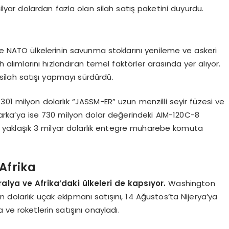
lyar dolardan fazla olan silah satış paketini duyurdu.
e NATO ülkelerinin savunma stoklarını yenileme ve askeri
h alımlarını hızlandıran temel faktörler arasında yer alıyor.
silah satışı yapmayı sürdürdü.
 301 milyon dolarlık “JASSM-ER” uzun menzilli seyir füzesi ve
imarka’ya ise 730 milyon dolar değerindeki AIM-120C-8
e yaklaşık 3 milyar dolarlık entegre muharebe komuta
Afrika
ralya ve Afrika’daki ülkeleri de kapsıyor.
Washington
 dolarlık uçak ekipmanı satışını, 14 Ağustos’ta Nijerya’ya
 roketlerin satışını onayladı.