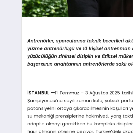
Antrenörler, sporcularına teknik becerileri ak
yüzme antrenörlüğü ve 10 kişisel antrenman
yüzücülüğün zihinsel disiplin ve fiziksel müke
başarısının anahtarının antren
ö
rlerde saklı o
İSTANBUL —
11 Temmuz – 3 Ağustos 2025 tarihle
Şampiyonası’na sayılı zaman kala, yüksek perf
potansiyelini ortaya çıkarabilmesinin koşulları
su mekaniği prensiplerine hakimiyeti, yarış takt
adapte olmayı gerektiren bu kompleks disiplinde
figür olmanın ötesine geçiyor. Türkiye’deki aka