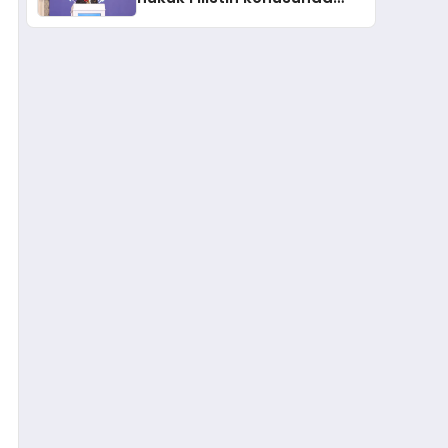
çifte standart uyguluyor