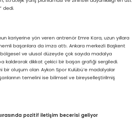
m, stratejik yarış planlaması ve zihinsel dayanıklılığı en üst
” dedi.
n kariyerine yön veren antrenör Emre Kara, uzun yıllara
nemli başarılara da imza attı. Ankara merkezli Başkent
r bölgesel ve ulusal düzeyde çok sayıda madalya
kaldırarak dikkat çekici bir başarı grafiği sergiledi.
eni bir oluşum olan Aykon Spor Kulübü’e madalyalar
larının temelini ise bilimsel ve bireyselleştirilmiş
sırasında pozitif iletişim becerisi geliyor