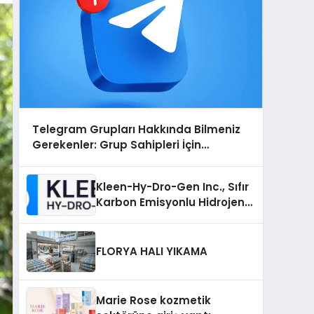
Telegram Grupları Hakkında Bilmeniz
Gerekenler: Grup Sahipleri İçin
Telegram’da Hedef Kitleye Ulaşma
Kleen-Hy-Dro-Gen Inc., Sıfır
Karbon Emisyonlu Hidrojen
Isıtma Teknolojisinde ISO ve
TSSA Düzenleyici Onaylarını
Aldı
FLORYA HALI YIKAMA
Marie Rose kozmetik