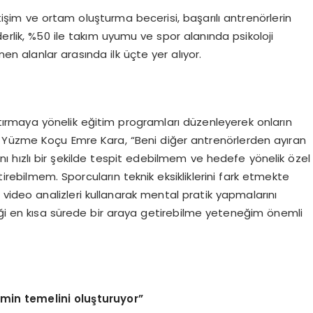
letişim ve ortam oluşturma becerisi, başarılı antrenörlerin
 liderlik, %50 ile takım uyumu ve spor alanında psikoloji
nen alanlar arasında ilk üçte yer alıyor.
rtırmaya yönelik eğitim programları düzenleyerek onların
 Yüzme Koçu Emre Kara, “Beni diğer antrenörlerden ayıran
arını hızlı bir şekilde tespit edebilmem ve hedefe yönelik özel
rebilmem. Sporcuların teknik eksikliklerini fark etmekte
 video analizleri kullanarak mental pratik yapmalarını
kniği en kısa sürede bir araya getirebilme yeteneğim önemli
emin temelini oluşturuyor”