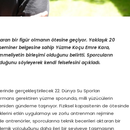
taran bir figür olmanın ötesine geçiyor. Yaklaşık 20
 seminer belgesine sahip Yüzme Koçu Emre Kara,
mmeliyetin birleşimi olduğunu belirtti. Sporcuların
lduğunu söyleyerek kendi felsefesini açıkladı.
rinde gerçekleştirilecek 22. Dünya Su Sporları
ormans gerektiren yüzme sporunda, milli yüzücülerin
 yeniden gündeme taşınıyor. Fiziksel kapasitenin de ötesinde
iklerini etkin uygulamayı ve zorlu antrenman rejimine
 antrenörler, sporcularına teknik becerileri aktaran bir
demik yolculuğunu daha ileri bir seviyeye taşımasının