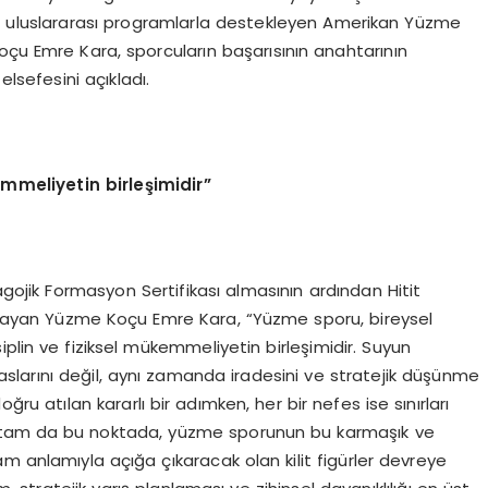
e uluslararası programlarla destekleyen Amerikan Yüzme
oçu Emre Kara, sporcuların başarısının anahtarının
lsefesini açıkladı.
emmeliyetin birleşimidir”
gojik Formasyon Sertifikası almasının ardından Hitit
mlayan Yüzme Koçu Emre Kara, “Yüzme sporu, bireysel
plin ve fiziksel mükemmeliyetin birleşimidir. Suyun
larını değil, aynı zamanda iradesini ve stratejik düşünme
oğru atılan kararlı bir adımken, her bir nefes ise sınırları
şte tam da bu noktada, yüzme sporunun bu karmaşık ve
 tam anlamıyla açığa çıkaracak olan kilit figürler devreye