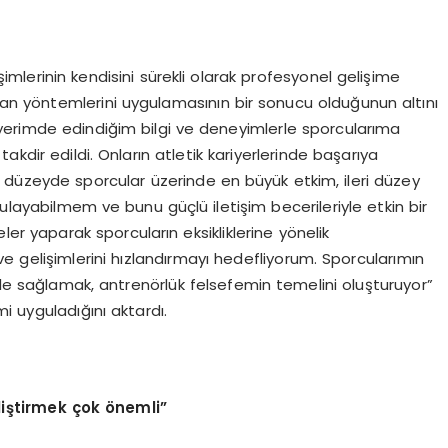
işimlerinin kendisini sürekli olarak profesyonel gelişime
n yöntemlerini uygulamasının bir sonucu olduğunun altını
yerimde edindiğim bilgi ve deneyimlerle sporcularıma
akdir edildi. Onların atletik kariyerlerinde başarıya
a düzeyde sporcular üzerinde en büyük etkim, ileri düzey
layabilmem ve bunu güçlü iletişim becerileriyle etkin bir
er yaparak sporcuların eksikliklerine yönelik
 ve gelişimlerini hızlandırmayı hedefliyorum. Sporcularımın
erle sağlamak, antrenörlük felsefemin temelini oluşturuyor”
i uyguladığını aktardı.
liştirmek çok önemli”