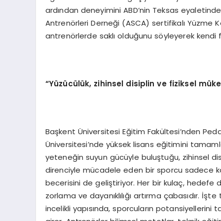
ardından deneyimini ABD’nin Teksas eyaletind
Antrenörleri Derneği (ASCA) sertifikalı Yüzme K
antrenörlerde saklı olduğunu söyleyerek kendi fe
“Yüzücülük, zihinsel disiplin ve fiziksel mük
Başkent Üniversitesi Eğitim Fakültesi’nden Peda
Üniversitesi’nde yüksek lisans eğitimini tama
yeteneğin suyun gücüyle buluştuğu, zihinsel disi
direnciyle mücadele eden bir sporcu sadece kas
becerisini de geliştiriyor. Her bir kulaç, hedefe d
zorlama ve dayanıklılığı artırma çabasıdır. İ
incelikli yapısında, sporcuların potansiyellerini