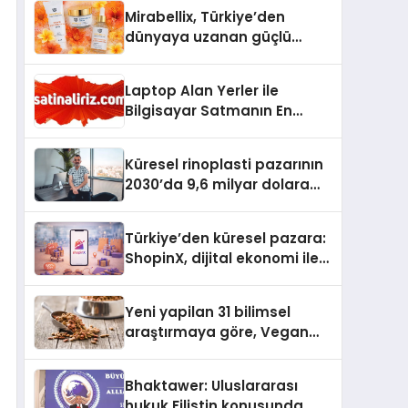
Mirabellix, Türkiye’den
dünyaya uzanan güçlü
büyümesini sürdürüyor
Laptop Alan Yerler ile
Bilgisayar Satmanın En
Güvenli ve Karlı Yolu
Küresel rinoplasti pazarının
2030’da 9,6 milyar dolara
ulaşması bekleniyor
Türkiye’den küresel pazara:
ShopinX, dijital ekonomi ile
gerçek dünya alışverişini bir
araya getirmeyi hedefliyor
Yeni yapilan 31 bilimsel
araştırmaya göre, Vegan
Köpek Maması ve Vegan
Kedi Mamasının İyi
Bhaktawer: Uluslararası
Sindirildiğini Ortaya Koydu
hukuk Filistin konusunda