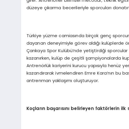
girer. Antrenörler bilimsel metotlar, teknik eğiti
düzeye çıkarma becerileriyle sporcuları donatır
Türkiye yüzme camiasında birçok genç sporcunu
dayanan deneyimiyle görev aldığı kulüplerde ö
Çankaya Spor Kulübü’nde yetiştirdiği sporcula
kazanırken, kulüp de çeşitli şampiyonalarda kupa 
Antrenörlük kariyerini kurucu yapısıyla henüz y
kazandırarak ivmelendiren Emre Kara’nın bu başarı
antrenman yaklaşımı oluşturuyor.
Koçların başarısını belirleyen faktörlerin ilk 