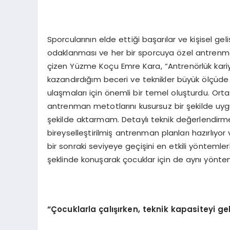
Sporcularının elde ettiği başarılar ve kişisel gel
odaklanması ve her bir sporcuya özel antrenma
çizen Yüzme Koçu Emre Kara, “Antrenörlük kari
kazandırdığım beceri ve teknikler büyük ölçüde t
ulaşmaları için önemli bir temel oluşturdu. Ort
antrenman metotlarını kusursuz bir şekilde uygu
şekilde aktarmam. Detaylı teknik değerlendirmel
bireyselleştirilmiş antrenman planları hazırlıyor
bir sonraki seviyeye geçişini en etkili yönteml
şeklinde konuşarak çocuklar için de aynı yöntem
“Çocuklarla çalışırken, teknik kapasiteyi ge