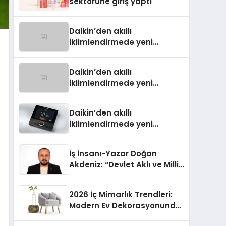
sektörüne giriş yaptı
Daikin’den akıllı
iklimlendirmede yeni
dönem: Madoka Plus
Türkiye’de
Daikin’den akıllı
iklimlendirmede yeni
dönem: Madoka Plus
Türkiye’de
Daikin’den akıllı
iklimlendirmede yeni
dönem: Madoka Plus
Türkiye’de
İş İnsanı-Yazar Doğan
Akdeniz: “Devlet Aklı ve Milli
Çıkarlar Her Şeyin
Üzerindedir”
2026 İç Mimarlık Trendleri:
Modern Ev Dekorasyonunda
Öne Çıkan Fikirler