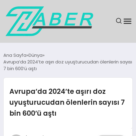
SON DAKIKA
Ana Sayfa
Dünya
Avrupa’da 2024’te aşırı doz uyuşturucudan ölenlerin sayısı
GÜNDEM
7 bin 600’ü aştı
EKONOMI
Avrupa’da 2024’te aşırı doz
MAGAZIN
uyuşturucudan ölenlerin sayısı 7
bin 600’ü aştı
EĞITIM
KÜLTÜR & SANAT