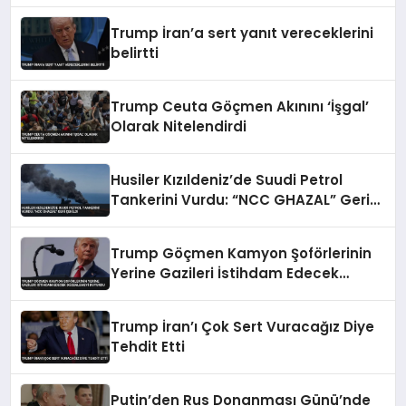
Trump İran’a sert yanıt vereceklerini
belirtti
Trump Ceuta Göçmen Akınını ‘İşgal’
Olarak Nitelendirdi
Husiler Kızıldeniz’de Suudi Petrol
Tankerini Vurdu: “NCC GHAZAL” Geri
Çekildi
Trump Göçmen Kamyon Şoförlerinin
Yerine Gazileri İstihdam Edecek
Düzenlemeyi Duyurdu
Trump İran’ı Çok Sert Vuracağız Diye
Tehdit Etti
Putin’den Rus Donanması Günü’nde