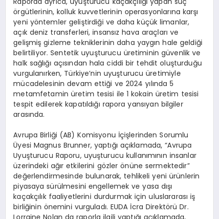
Raporda ayrıca, uyuşturucu kaçakçılığı yapan suç
örgütlerinin, kolluk kuvvetlerinin operasyonlarına karşı
yeni yöntemler geliştirdiği ve daha küçük limanlar,
açık deniz transferleri, insansız hava araçları ve
gelişmiş gizleme tekniklerinin daha yaygın hale geldiği
belirtiliyor. Sentetik uyuşturucu üretiminin güvenlik ve
halk sağlığı açısından hala ciddi bir tehdit oluşturduğu
vurgulanırken, Türkiye’nin uyuşturucu üretimiyle
mücadelesinin devam ettiği ve 2024 yılında 5
metamfetamin üretim tesisi ile 1 kokain üretim tesisi
tespit edilerek kapatıldığı rapora yansıyan bilgiler
arasında.
Avrupa Birliği (AB) Komisyonu İçişlerinden Sorumlu
Üyesi Magnus Brunner, yaptığı açıklamada, “Avrupa
Uyuşturucu Raporu, uyuşturucu kullanımının insanlar
üzerindeki ağır etkilerini gözler önüne sermektedir”
değerlendirmesinde bulunarak, tehlikeli yeni ürünlerin
piyasaya sürülmesini engellemek ve yasa dışı
kaçakçılık faaliyetlerini durdurmak için uluslararası iş
birliğinin önemini vurguladı. EUDA İcra Direktörü Dr.
Lorraine Nolan da raporla ilgili yaptığı açıklamada,