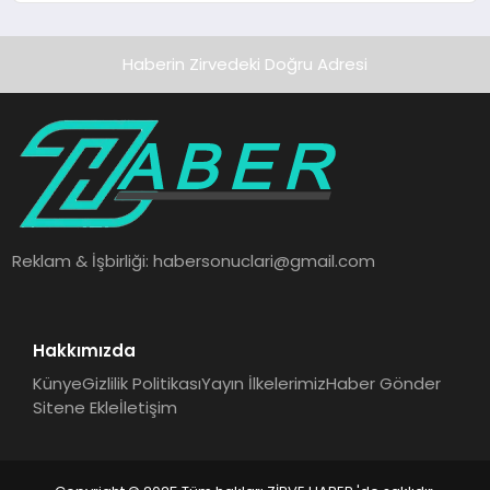
Haberin Zirvedeki Doğru Adresi
Reklam & İşbirliği:
habersonuclari@gmail.com
Hakkımızda
Künye
Gizlilik Politikası
Yayın İlkelerimiz
Haber Gönder
Sitene Ekle
İletişim