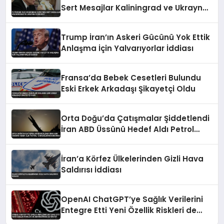
Sert Mesajlar Kaliningrad ve Ukrayna
Vurgusu
Trump İran’ın Askeri Gücünü Yok Ettik
Anlaşma İçin Yalvarıyorlar İddiası
Fransa’da Bebek Cesetleri Bulundu
Eski Erkek Arkadaşı Şikayetçi Oldu
Orta Doğu’da Çatışmalar Şiddetlendi
İran ABD Üssünü Hedef Aldı Petrol
Tankerlerini Durdurdu
İran’a Körfez Ülkelerinden Gizli Hava
Saldırısı İddiası
OpenAI ChatGPT’ye Sağlık Verilerini
Entegre Etti Yeni Özellik Riskleri de
Beraberinde Getiriyor