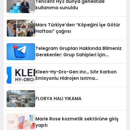
Tencent Hy3 dünya genelinde
kullanıma sunuldu
Mars Türkiye’den “Köpeğini İşe Götür
Haftası” çağrısı
Telegram Grupları Hakkında Bilmeniz
Gerekenler: Grup Sahipleri İçin
Telegram’da Hedef Kitleye Ulaşma
Kleen-Hy-Dro-Gen Inc., Sıfır Karbon
Emisyonlu Hidrojen Isıtma
Teknolojisinde ISO ve TSSA
Düzenleyici Onaylarını Aldı
FLORYA HALI YIKAMA
Marie Rose kozmetik sektörüne giriş
yaptı