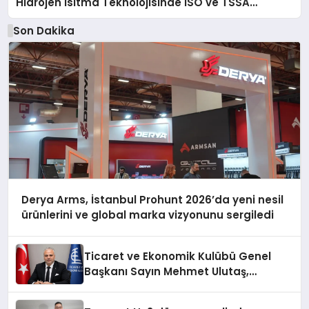
Hidrojen Isıtma Teknolojisinde ISO ve TSSA
Düzenleyici Onaylarını Aldı
Son Dakika
Derya Arms, İstanbul Prohunt 2026’da yeni nesil
ürünlerini ve global marka vizyonunu sergiledi
Ticaret ve Ekonomik Kulübü Genel
Başkanı Sayın Mehmet Ulutaş,
ekonomiye dair yaptığı açıklamada
şunları kaydetti: