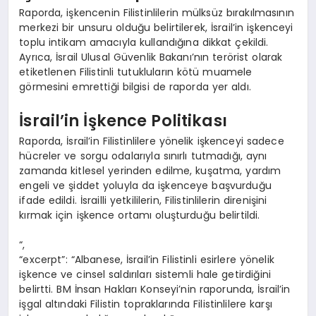
Raporda, işkencenin Filistinlilerin mülksüz bırakılmasının
merkezi bir unsuru olduğu belirtilerek, İsrail’in işkenceyi
toplu intikam amacıyla kullandığına dikkat çekildi.
Ayrıca, İsrail Ulusal Güvenlik Bakanı’nın terörist olarak
etiketlenen Filistinli tutukluların kötü muamele
görmesini emrettiği bilgisi de raporda yer aldı.
İsrail’in İşkence Politikası
Raporda, İsrail’in Filistinlilere yönelik işkenceyi sadece
hücreler ve sorgu odalarıyla sınırlı tutmadığı, aynı
zamanda kitlesel yerinden edilme, kuşatma, yardım
engeli ve şiddet yoluyla da işkenceye başvurduğu
ifade edildi. İsrailli yetkililerin, Filistinlilerin direnişini
kırmak için işkence ortamı oluşturduğu belirtildi.
“,
“excerpt”: “Albanese, İsrail’in Filistinli esirlere yönelik
işkence ve cinsel saldırıları sistemli hale getirdiğini
belirtti. BM İnsan Hakları Konseyi’nin raporunda, İsrail’in
işgal altındaki Filistin topraklarında Filistinlilere karşı