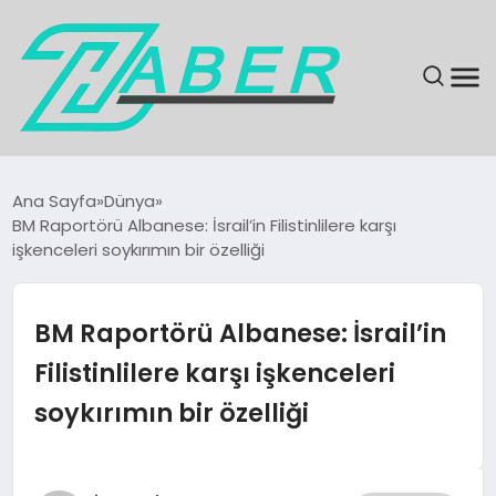
SON DAKIKA
Ana Sayfa
Dünya
BM Raportörü Albanese: İsrail’in Filistinlilere karşı
GÜNDEM
işkenceleri soykırımın bir özelliği
EKONOMI
BM Raportörü Albanese: İsrail’in
MAGAZIN
Filistinlilere karşı işkenceleri
soykırımın bir özelliği
EĞITIM
KÜLTÜR & SANAT