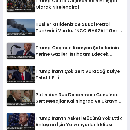
Trump Ceuta Göçmen Akınını ‘İşgal’
Olarak Nitelendirdi
Husiler Kızıldeniz’de Suudi Petrol
Tankerini Vurdu: “NCC GHAZAL” Geri
Çekildi
Trump Göçmen Kamyon Şoförlerinin
Yerine Gazileri İstihdam Edecek
Düzenlemeyi Duyurdu
Trump İran’ı Çok Sert Vuracağız Diye
Tehdit Etti
Putin’den Rus Donanması Günü’nde
Sert Mesajlar Kaliningrad ve Ukrayna
Vurgusu
Trump İran’ın Askeri Gücünü Yok Ettik
Anlaşma İçin Yalvarıyorlar İddiası