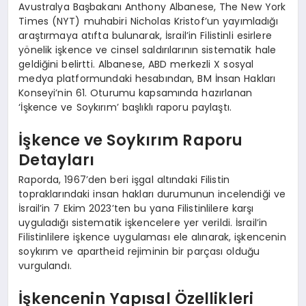
Avustralya Başbakanı Anthony Albanese, The New York
Times (NYT) muhabiri Nicholas Kristof’un yayımladığı
araştırmaya atıfta bulunarak, İsrail’in Filistinli esirlere
yönelik işkence ve cinsel saldırılarının sistematik hale
geldiğini belirtti. Albanese, ABD merkezli X sosyal
medya platformundaki hesabından, BM İnsan Hakları
Konseyi’nin 61. Oturumu kapsamında hazırlanan
‘İşkence ve Soykırım’ başlıklı raporu paylaştı.
İşkence ve Soykırım Raporu
Detayları
Raporda, 1967’den beri işgal altındaki Filistin
topraklarındaki insan hakları durumunun incelendiği ve
İsrail’in 7 Ekim 2023’ten bu yana Filistinlilere karşı
uyguladığı sistematik işkencelere yer verildi. İsrail’in
Filistinlilere işkence uygulaması ele alınarak, işkencenin
soykırım ve apartheid rejiminin bir parçası olduğu
vurgulandı.
İşkencenin Yapısal Özellikleri