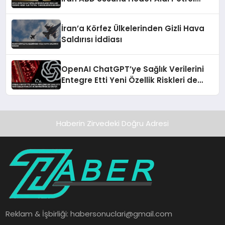
Tankerlerini Durdurdu
İran’a Körfez Ülkelerinden Gizli Hava
Saldırısı İddiası
OpenAI ChatGPT’ye Sağlık Verilerini
Entegre Etti Yeni Özellik Riskleri de
Beraberinde Getiriyor
Haberin Zirvedeki Doğru Adresi
Reklam & İşbirliği:
habersonuclari@gmail.com