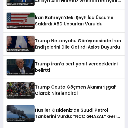
Askıya Aldı Hürmüz ve İsrail Detayları
Açıklandı
İran Bahreyn’deki Şeyh İsa Üssü’ne
Saldırdı ABD Unsurları Vuruldu
Trump Netanyahu Görüşmesinde İran
Endişelerini Dile Getirdi Axios Duyurdu
Trump İran’a sert yanıt vereceklerini
belirtti
Trump Ceuta Göçmen Akınını ‘İşgal’
Olarak Nitelendirdi
Husiler Kızıldeniz’de Suudi Petrol
Tankerini Vurdu: “NCC GHAZAL” Geri
Çekildi