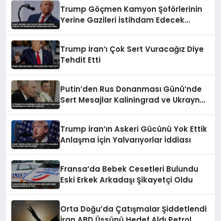
Trump Göçmen Kamyon Şoförlerinin
Yerine Gazileri İstihdam Edecek
Düzenlemeyi Duyurdu
Trump İran’ı Çok Sert Vuracağız Diye
Tehdit Etti
Putin’den Rus Donanması Günü’nde
Sert Mesajlar Kaliningrad ve Ukrayna
Vurgusu
Trump İran’ın Askeri Gücünü Yok Ettik
Anlaşma İçin Yalvarıyorlar İddiası
Fransa’da Bebek Cesetleri Bulundu
Eski Erkek Arkadaşı Şikayetçi Oldu
Orta Doğu’da Çatışmalar Şiddetlendi
İran ABD Üssünü Hedef Aldı Petrol