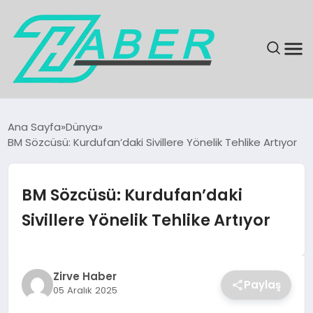
SON DAKIKA
Ana Sayfa
Dünya
BM Sözcüsü: Kurdufan’daki Sivillere Yönelik Tehlike Artıyor
GÜNDEM
EKONOMI
BM Sözcüsü: Kurdufan’daki
Sivillere Yönelik Tehlike Artıyor
MAGAZIN
EĞITIM
Zirve Haber
Paylaş
05 Aralık 2025
KÜLTÜR & SANAT