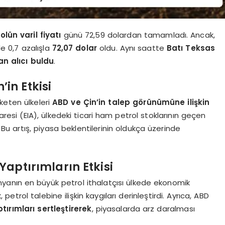
lün varil fiyatı
günü 72,59 dolardan tamamladı. Ancak,
e 0,7 azalışla
72,07 dolar
oldu. Aynı saatte
Batı Teksas
an alıcı buldu
.
in Etkisi
keten ülkeleri
ABD ve Çin’in talep görünümüne ilişkin
aresi (EIA), ülkedeki ticari ham petrol stoklarının geçen
 Bu artış, piyasa beklentilerinin oldukça üzerinde
Yaptırımların Etkisi
ünyanın en büyük petrol ithalatçısı ülkede ekonomik
 petrol talebine ilişkin kaygıları derinleştirdi. Ayrıca, ABD
tırımları sertleştirerek
, piyasalarda arz daralması