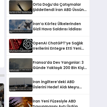
Orta Doğu’da Çatışmalar
Şiddetlendi İran ABD Üssünü
Hedef Aldı Petrol
Tankerlerini Durdurdu
İran’a Körfez Ülkelerinden
Gizli Hava Saldırısı İddiası
OpenAI ChatGPT’ye Sağlık
Verilerini Entegre Etti Yeni
Özellik Riskleri de
Beraberinde Getiriyor
Fransa’da Dev Yangınlar: 3
Günde Yaklaşık 200 Bin Kişi
Tahliye Edildi
İran İngiltere’deki ABD
Üslerini Hedef Aldı Meşru
Hedef Uyarısı
İran Yeni Füzesiyle ABD
Savunmasını Aştı Ürdün