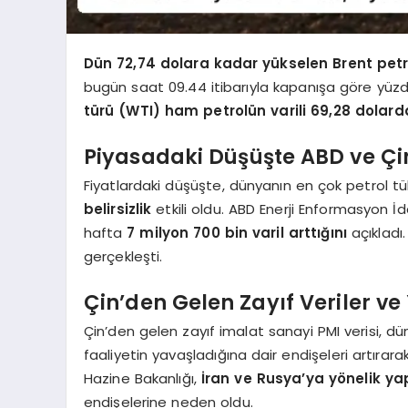
Dün 72,74 dolara kadar yükselen Brent petro
bugün saat 09.44 itibarıyla kapanışa göre yüzd
türü (WTI) ham petrolün varili 69,28 dolard
Piyasadaki Düşüşte ABD ve Çin’
Fiyatlardaki düşüşte, dünyanın en çok petrol tü
belirsizlik
etkili oldu. ABD Enerji Enformasyon İd
hafta
7 milyon 700 bin varil arttığını
açıkladı.
gerçekleşti.
Çin’den Gelen Zayıf Veriler ve 
Çin’den gelen zayıf imalat sanayi PMI verisi, d
faaliyetin yavaşladığına dair endişeleri artırarak,
Hazine Bakanlığı,
İran ve Rusya’ya yönelik yap
endişelerine neden oldu.