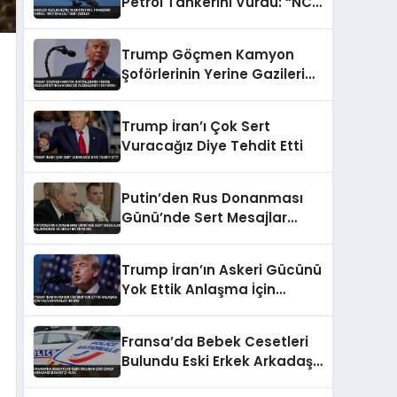
Petrol Tankerini Vurdu: “NCC
GHAZAL” Geri Çekildi
Trump Göçmen Kamyon
Şoförlerinin Yerine Gazileri
İstihdam Edecek
Düzenlemeyi Duyurdu
Trump İran’ı Çok Sert
Vuracağız Diye Tehdit Etti
Putin’den Rus Donanması
Günü’nde Sert Mesajlar
Kaliningrad ve Ukrayna
Vurgusu
Trump İran’ın Askeri Gücünü
Yok Ettik Anlaşma İçin
Yalvarıyorlar İddiası
Fransa’da Bebek Cesetleri
Bulundu Eski Erkek Arkadaşı
Şikayetçi Oldu