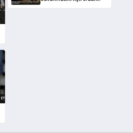
Üssü Vuruldu