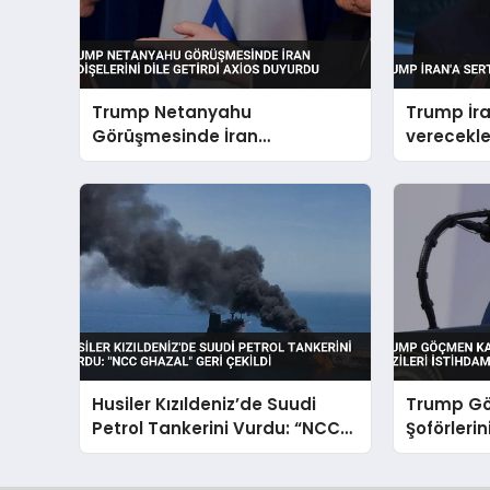
Trump Netanyahu
Trump İra
Görüşmesinde İran
verecekler
Endişelerini Dile Getirdi Axios
Duyurdu
Husiler Kızıldeniz’de Suudi
Trump G
Petrol Tankerini Vurdu: “NCC
Şoförlerin
GHAZAL” Geri Çekildi
İstihdam
Duyurdu