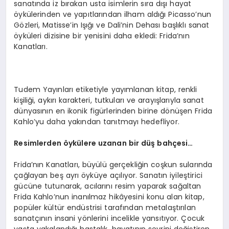
sanatında iz bırakan usta isimlerin sıra dışı hayat
öykülerinden ve yapıtlarından ilham aldığı Picasso’nun
Gözleri, Matisse’in Işığı ve Dali’nin Dehası başlıklı sanat
öyküleri dizisine bir yenisini daha ekledi: Frida’nın
Kanatları.
Tudem Yayınları etiketiyle yayımlanan kitap, renkli
kişiliği, aykırı karakteri, tutkuları ve arayışlarıyla sanat
dünyasının en ikonik figürlerinden birine dönüşen Frida
Kahlo’yu daha yakından tanıtmayı hedefliyor.
Resimlerden
ö
ykülere uzanan bir düş bahçesi…
Frida’nın Kanatları, büyülü gerçekliğin coşkun sularında
çağlayan beş ayrı öyküye açılıyor. Sanatın iyileştirici
gücüne tutunarak, acılarını resim yaparak sağaltan
Frida Kahlo’nun inanılmaz hikâyesini konu alan kitap,
popüler kültür endüstrisi tarafından metalaştırılan
sanatçının insani yönlerini incelikle yansıtıyor. Çocuk
yaşta yakalandığı hastalık, hayatının seyrini değiştiren