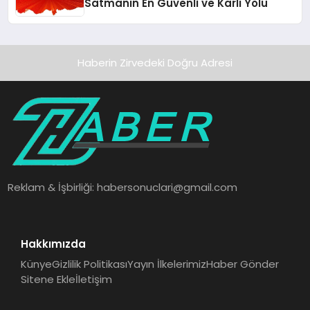
Satmanın En Güvenli ve Karlı Yolu
Haberin Zirvedeki Doğru Adresi
Reklam & İşbirliği:
habersonuclari@gmail.com
Hakkımızda
Künye
Gizlilik Politikası
Yayın İlkelerimiz
Haber Gönder
Sitene Ekle
İletişim