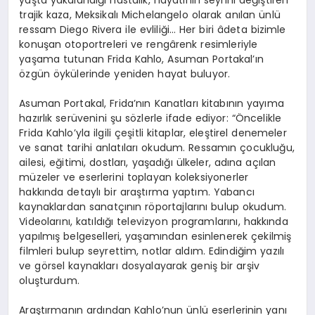
trajik kaza, Meksikalı Michelangelo olarak anılan ünlü
ressam Diego Rivera ile evliliği… Her biri âdeta bizimle
konuşan otoportreleri ve rengârenk resimleriyle
yaşama tutunan Frida Kahlo, Asuman Portakal’ın
özgün öykülerinde yeniden hayat buluyor.
Asuman Portakal, Frida’nın Kanatları kitabının yayıma
hazırlık serüvenini şu sözlerle ifade ediyor: “Öncelikle
Frida Kahlo’yla ilgili çeşitli kitaplar, eleştirel denemeler
ve sanat tarihi anlatıları okudum. Ressamın çocukluğu,
ailesi, eğitimi, dostları, yaşadığı ülkeler, adına açılan
müzeler ve eserlerini toplayan koleksiyonerler
hakkında detaylı bir araştırma yaptım. Yabancı
kaynaklardan sanatçının röportajlarını bulup okudum.
Videolarını, katıldığı televizyon programlarını, hakkında
yapılmış belgeselleri, yaşamından esinlenerek çekilmiş
filmleri bulup seyrettim, notlar aldım. Edindiğim yazılı
ve görsel kaynakları dosyalayarak geniş bir arşiv
oluşturdum.
Araştırmanın ardından Kahlo’nun ünlü eserlerinin yanı