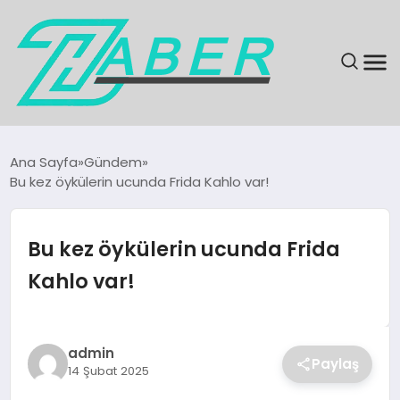
SON DAKIKA
Ana Sayfa
Gündem
Bu kez öykülerin ucunda Frida Kahlo var!
GÜNDEM
EKONOMI
Bu kez öykülerin ucunda Frida
Kahlo var!
MAGAZIN
EĞITIM
admin
Paylaş
14 Şubat 2025
KÜLTÜR & SANAT