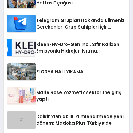
Haftası” çağrısı
Telegram Grupları Hakkında Bilmeniz
Gerekenler: Grup Sahipleri İçin
Telegram’da Hedef Kitleye Ulaşma
Kleen-Hy-Dro-Gen Inc., Sıfır Karbon
Emisyonlu Hidrojen Isıtma
Teknolojisinde ISO ve TSSA
Düzenleyici Onaylarını Aldı
FLORYA HALI YIKAMA
Marie Rose kozmetik sektörüne giriş
yaptı
Daikin’den akıllı iklimlendirmede yeni
dönem: Madoka Plus Türkiye’de