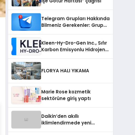
İşe Götür Haftası” çağrısı
Telegram Grupları Hakkında
Bilmeniz Gerekenler: Grup
Sahipleri İçin Telegram’da
Hedef Kitleye Ulaşma
Kleen-Hy-Dro-Gen Inc., Sıfır
Karbon Emisyonlu Hidrojen
Isıtma Teknolojisinde ISO ve
TSSA Düzenleyici Onaylarını
Aldı
FLORYA HALI YIKAMA
Marie Rose kozmetik
sektörüne giriş yaptı
Daikin’den akıllı
iklimlendirmede yeni
dönem: Madoka Plus