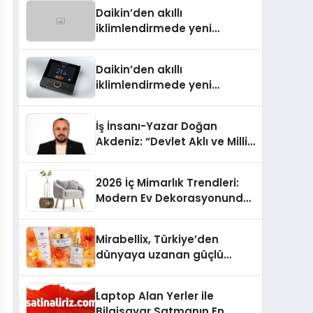
Türkiye’de
Daikin’den akıllı
iklimlendirmede yeni
dönem: Madoka Plus
Türkiye’de
Daikin’den akıllı
iklimlendirmede yeni
dönem: Madoka Plus
Türkiye’de
İş İnsanı-Yazar Doğan
Akdeniz: “Devlet Aklı ve Milli
Çıkarlar Her Şeyin
Üzerindedir”
2026 İç Mimarlık Trendleri:
Modern Ev Dekorasyonunda
Öne Çıkan Fikirler
Mirabellix, Türkiye’den
dünyaya uzanan güçlü
büyümesini sürdürüyor
Laptop Alan Yerler ile
Bilgisayar Satmanın En