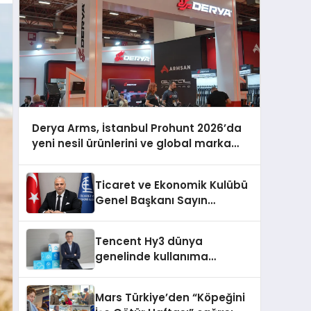
Derya Arms, İstanbul Prohunt 2026’da
yeni nesil ürünlerini ve global marka
vizyonunu sergiledi
Ticaret ve Ekonomik Kulübü
Genel Başkanı Sayın
Mehmet Ulutaş, ekonomiye
dair yaptığı açıklamada
Tencent Hy3 dünya
şunları kaydetti:
genelinde kullanıma
sunuldu
Mars Türkiye’den “Köpeğini