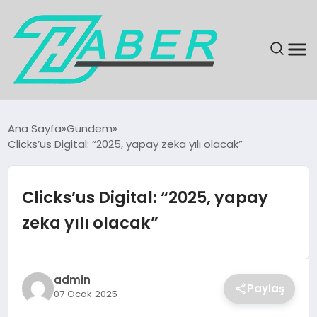
SON DAKIKA
Ana Sayfa
Gündem
Clicks’us Digital: “2025, yapay zeka yılı olacak”
GÜNDEM
EKONOMI
Clicks’us Digital: “2025, yapay
zeka yılı olacak”
MAGAZIN
EĞITIM
admin
Paylaş
07 Ocak 2025
KÜLTÜR & SANAT