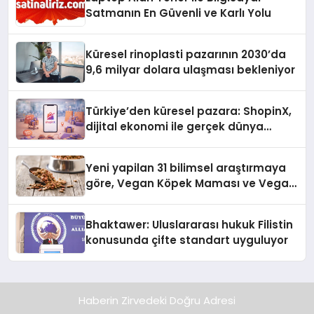
Satmanın En Güvenli ve Karlı Yolu
Küresel rinoplasti pazarının 2030’da
9,6 milyar dolara ulaşması bekleniyor
Türkiye’den küresel pazara: ShopinX,
dijital ekonomi ile gerçek dünya
alışverişini bir araya getirmeyi
hedefliyor
Yeni yapilan 31 bilimsel araştırmaya
göre, Vegan Köpek Maması ve Vegan
Kedi Mamasının İyi Sindirildiğini
Ortaya Koydu
Bhaktawer: Uluslararası hukuk Filistin
konusunda çifte standart uyguluyor
Haberin Zirvedeki Doğru Adresi