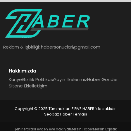
Reklam & İşbirliği:
habersonuclari@gmail.com
Hakkımızda
Künye
Gizlilik Politikası
Yayın İlkelerimiz
Haber Gönder
Sitene Ekle
İletişim
Copyright © 2025 Tüm hakları ZİRVE HABER 'de saklıdır.
Seobaz Haber Teması
şehirlerarası evden eve nakliyat
Mersin Haber
Mersin Lojistik