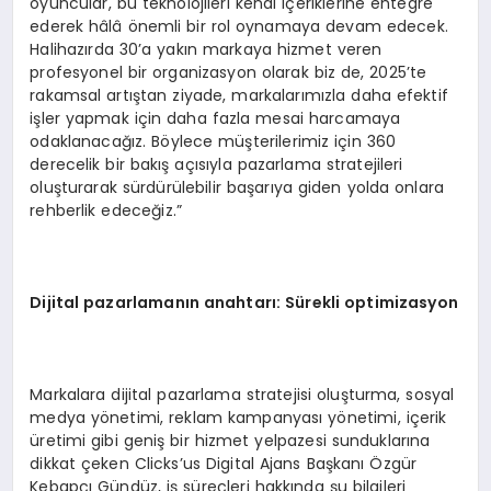
oyuncular, bu teknolojileri kendi içeriklerine entegre
ederek hâlâ önemli bir rol oynamaya devam edecek.
Halihazırda 30’a yakın markaya hizmet veren
profesyonel bir organizasyon olarak biz de, 2025’te
rakamsal artıştan ziyade, markalarımızla daha efektif
işler yapmak için daha fazla mesai harcamaya
odaklanacağız. Böylece müşterilerimiz için 360
derecelik bir bakış açısıyla pazarlama stratejileri
oluşturarak sürdürülebilir başarıya giden yolda onlara
rehberlik edeceğiz.”
Dijital pazarlamanın anahtarı: Sürekli optimizasyon
Markalara dijital pazarlama stratejisi oluşturma, sosyal
medya yönetimi, reklam kampanyası yönetimi, içerik
üretimi gibi geniş bir hizmet yelpazesi sunduklarına
dikkat çeken Clicks’us Digital Ajans Başkanı Özgür
Kebapçı Gündüz, iş süreçleri hakkında şu bilgileri