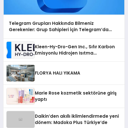
Telegram Grupları Hakkında Bilmeniz
Gerekenler: Grup Sahipleri İçin Telegram’da
Hedef Kitleye Ulaşma
Kleen-Hy-Dro-Gen Inc., Sıfır Karbon
Emisyonlu Hidrojen Isıtma
Teknolojisinde ISO ve TSSA
Düzenleyici Onaylarını Aldı
FLORYA HALI YIKAMA
Marie Rose kozmetik sektörüne giriş
yaptı
Daikin’den akıllı iklimlendirmede yeni
dönem: Madoka Plus Türkiye’de