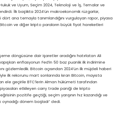
 Hukuk ve Uyum, Seçim 2024, Teknoloji ve İş, Temalar ve
endirdi. İlk başlıkta 2024’ün makroekonomik rüzgarlar,
ibi dört ana temayla tanımlandığını vurgulayan rapor, piyasa
itcoin ve diğer kripto paraların büyük fiyat hareketleri
eme döngüsüne dair işaretler aradığını hatırlatan Ali
i yapışkan enflasyonun Fed’in 50 baz puanlık ilk indirimine
nı gözlemledik. Bitcoin açısından 2024’ün ilk müjdeli haberi
iyle ilk rekorunu mart sonlarında kıran Bitcoin, mayısta
dan ele geçirile BTC’lerin Alman hükümeti tarafından
piyasaları etkileyen carry trade paniği de kripto
 eğrisinin pozitife geçtiği, seçim yarışının hız kazandığı ve
ık oynadığı dönem başladı” dedi.