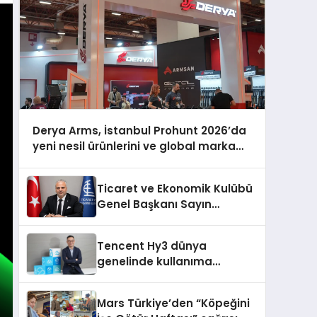
Derya Arms, İstanbul Prohunt 2026’da
yeni nesil ürünlerini ve global marka
vizyonunu sergiledi
Ticaret ve Ekonomik Kulübü
Genel Başkanı Sayın
Mehmet Ulutaş, ekonomiye
dair yaptığı açıklamada
Tencent Hy3 dünya
şunları kaydetti:
genelinde kullanıma
sunuldu
Mars Türkiye’den “Köpeğini