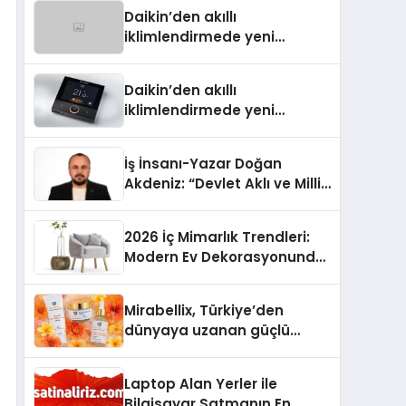
Türkiye’de
Daikin’den akıllı
iklimlendirmede yeni
dönem: Madoka Plus
Türkiye’de
Daikin’den akıllı
iklimlendirmede yeni
dönem: Madoka Plus
Türkiye’de
İş İnsanı-Yazar Doğan
Akdeniz: “Devlet Aklı ve Milli
Çıkarlar Her Şeyin
Üzerindedir”
2026 İç Mimarlık Trendleri:
Modern Ev Dekorasyonunda
Öne Çıkan Fikirler
Mirabellix, Türkiye’den
dünyaya uzanan güçlü
büyümesini sürdürüyor
Laptop Alan Yerler ile
Bilgisayar Satmanın En