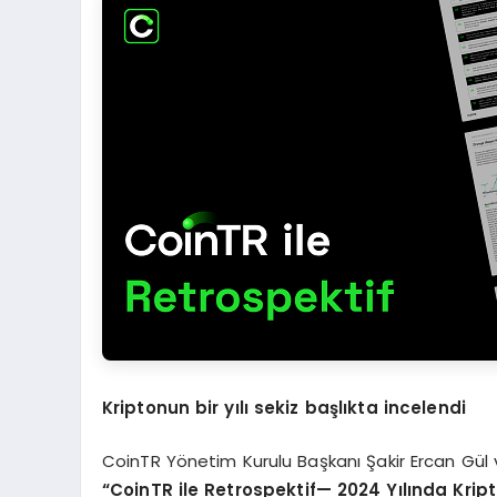
Kriptonun bir y
ı
l
ı
sekiz ba
ş
l
ı
kta incelendi
CoinTR Yönetim Kurulu Başkanı Şakir Ercan Gül v
“
CoinTR ile Retrospektif
— 2024 Yı
l
ı
nda Krip