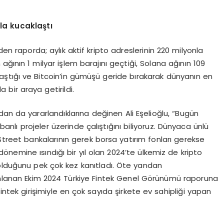
rla kucakla
ş
t
ı
den raporda; aylık aktif kripto adreslerinin 220 milyonla
ağının 1 milyar işlem barajını geçtiği, Solana ağının 109
i aştığı ve Bitcoin’in gümüşü geride bırakarak dünyanın en
 bir araya getirildi.
dan da yararlandıklarına değinen Ali Eşelioğlu, “Bugün
abanlı projeler üzerinde çalıştığını biliyoruz. Dünyaca ünlü
all Street bankalarının gerek borsa yatırım fonları gerekse
 dönemine ısındığı bir yıl olan 2024’te ülkemiz de kripto
olduğunu pek çok kez kanıtladı. Öte yandan
ımlanan Ekim 2024 Türkiye Fintek Genel Görünümü raporuna
6 fintek girişimiyle en çok sayıda şirkete ev sahipliği yapan