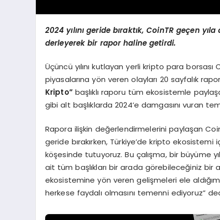
2024 yı
l
ı
n
ı
geride b
ı
rakt
ı
k, CoinTR ge
ç
en y
ı
la
derleyerek bir rapor haline getirdi.
Üçüncü yılını kutlayan yerli kripto para borsas
piyasalarına yön veren olayları 20 sayfalık rap
Kripto
”
başlıklı raporu tüm ekosistemle payla
gibi alt başlıklarda 2024’e damgasını vuran tem
Rapora ilişkin değerlendirmelerini paylaşan Coin
geride bırakırken, Türkiye’de kripto ekosistem
köşesinde tutuyoruz. Bu çalışma, bir büyüme yı
ait tüm başlıkları bir arada görebileceğiniz bir
ekosistemine yön veren gelişmeleri ele aldığım
herkese faydalı olmasını temenni ediyoruz” ded