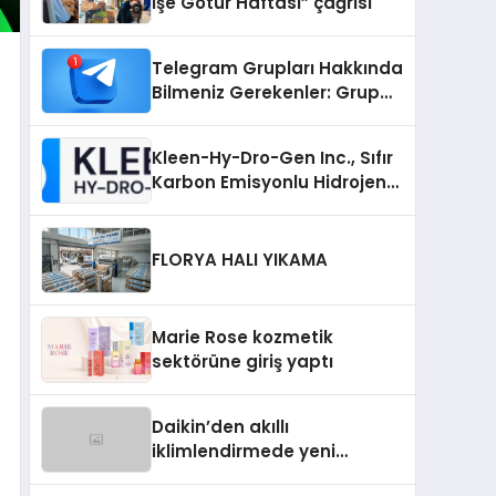
İşe Götür Haftası” çağrısı
Telegram Grupları Hakkında
Bilmeniz Gerekenler: Grup
Sahipleri İçin Telegram’da
Hedef Kitleye Ulaşma
Kleen-Hy-Dro-Gen Inc., Sıfır
Karbon Emisyonlu Hidrojen
Isıtma Teknolojisinde ISO ve
TSSA Düzenleyici Onaylarını
Aldı
FLORYA HALI YIKAMA
Marie Rose kozmetik
sektörüne giriş yaptı
Daikin’den akıllı
iklimlendirmede yeni
dönem: Madoka Plus