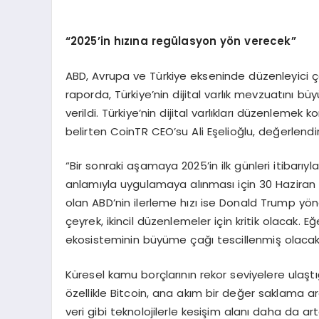
“
2025’in h
ı
z
ı
na reg
ü
lasyon y
ö
n verecek”
ABD, Avrupa ve Türkiye ekseninde düzenleyici 
raporda, Türkiye’nin dijital varlık mevzuatını bü
verildi. Türkiye’nin dijital varlıkları düzenleme
belirten CoinTR CEO’su Ali Eşelioğlu, değerlendir
“Bir sonraki aşamaya 2025’in ilk günleri itibarı
anlamıyla uygulamaya alınması için 30 Haziran 
olan ABD’nin ilerleme hızı ise Donald Trump yön
çeyrek, ikincil düzenlemeler için kritik olacak. 
ekosisteminin büyüme çağı tescillenmiş olacak
Küresel kamu borçlarının rekor seviyelere ulaştı
özellikle Bitcoin, ana akım bir değer saklama
veri gibi teknolojilerle kesişim alanı daha da ar