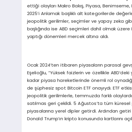
ettiği olayları Makro Bakış, Piyasa, Benimseme,
2025’i Anlamak başlıklı alt kategorilerde değerl
jeopolitik gerilimler, seçimler ve yapay zeka g
başlığında ise ABD seçimleri dahil olmak üzere B
yaptığı dönemleri mercek altına aldı.
Ocak 2024’ten itibaren piyasaların parasal gevş
Eşelioğlu, “Yüksek faizlerin ve özellikle ABD’dek
kadar piyasa hareketlerinde önemli rol oynadığı
de şüphesiz spot Bitcoin ETF onayıydı. ETF etkis
jeopolitik gerilimlerle, temmuzda farklı olaylar
satılmas geri çekildi. 5 Ağustos’ta tüm küresel 
piyasalarına yerel dipler getirdi. Ardından getiri
Donald Trump’ın kripto konusunda kartlarını aç