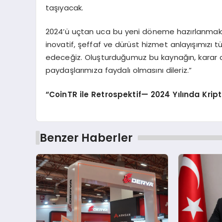
taşıyacak.
2024’ü uçtan uca bu yeni döneme hazırlanmakla ge
inovatif, şeffaf ve dürüst hizmet anlayışımızı 
edeceğiz. Oluşturduğumuz bu kaynağın, karar 
paydaşlarımıza faydalı olmasını dileriz.”
“
CoinTR ile Retrospektif
— 2024 Yı
l
ı
nda Krip
Benzer Haberler