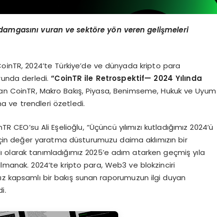
 damgas
ı
n
ı
vuran ve sekt
ö
re y
ö
n veren geli
ş
meleri
ı CoinTR, 2024’te Türkiye’de ve dünyada kripto para
orunda derledi.
“
CoinTR ile Retrospektif
— 2024 Yı
l
ı
nda
şan CoinTR, Makro Bakış, Piyasa, Benimseme, Hukuk ve Uyum
a ve trendleri özetledi.
TR CEO’su Ali Eşelioğlu, “Üçüncü yılımızı kutladığımız 2024’ü
i için değer yaratma düsturumuzu daima aklımızın bir
lı olarak tanımladığımız 2025’e adım atarken geçmiş yıla
 almanak. 2024’te kripto para, Web3 ve blokzinciri
ız kapsamlı bir bakış sunan raporumuzun ilgi duyan
i.