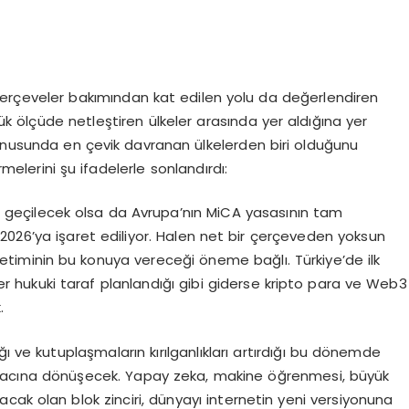
çerçeveler bakımından kat edilen yolu da değerlendiren
yük ölçüde netleştiren ülkeler arasında yer aldığına yer
k konusunda en çevik davranan ülkelerden biri olduğunu
melerini şu ifadelerle sonlandırdı:
yla geçilecek olsa da Avrupa’nın MiCA yasasının tam
2026’ya işaret ediliyor. Halen net bir çerçeveden yoksun
etiminin bu konuya vereceği öneme bağlı. Türkiye’de ilk
Eğer hukuki taraf planlandığı gibi giderse kripto para ve Web3
.
ğı ve kutuplaşmaların kırılganlıkları artırdığı bu dönemde
 aracına dönüşecek. Yapay zeka, makine öğrenmesi, büyük
tacak olan blok zinciri, dünyayı internetin yeni versiyonuna