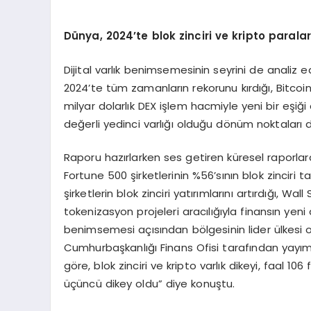
D
ü
nya, 2024
’
te blok zinciri ve kripto parala
Dijital varlık benimsemesinin seyrini de analiz e
2024’te tüm zamanların rekorunu kırdığı, Bitcoin 
milyar dolarlık DEX işlem hacmiyle yeni bir eşiğ
değerli yedinci varlığı olduğu dönüm noktaları da
Raporu hazırlarken ses getiren küresel raporlar
Fortune 500 şirketlerinin %56’sının blok zinciri t
şirketlerin blok zinciri yatırımlarını artırdığı, W
tokenizasyon projeleri aracılığıyla finansın yeni
benimsemesi açısından bölgesinin lider ülkesi 
Cumhurbaşkanlığı Finans Ofisi tarafından yay
göre, blok zinciri ve kripto varlık dikeyi, faal 10
üçüncü dikey oldu” diye konuştu.