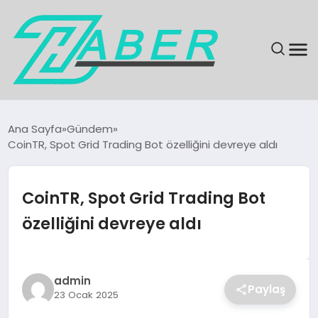
SON DAKIKA
Ana Sayfa
Gündem
CoinTR, Spot Grid Trading Bot özelliğini devreye aldı
GÜNDEM
EKONOMI
CoinTR, Spot Grid Trading Bot
özelliğini devreye aldı
MAGAZIN
EĞITIM
admin
Paylaş
23 Ocak 2025
KÜLTÜR & SANAT