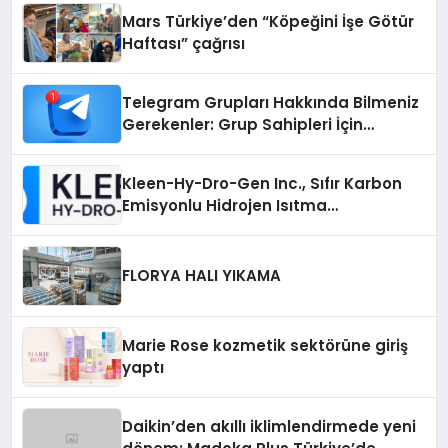
Mars Türkiye’den “Köpeğini İşe Götür
Haftası” çağrısı
Telegram Grupları Hakkında Bilmeniz
Gerekenler: Grup Sahipleri İçin
Telegram’da Hedef Kitleye Ulaşma
Kleen-Hy-Dro-Gen Inc., Sıfır Karbon
Emisyonlu Hidrojen Isıtma
Teknolojisinde ISO ve TSSA
Düzenleyici Onaylarını Aldı
FLORYA HALI YIKAMA
Marie Rose kozmetik sektörüne giriş
yaptı
Daikin’den akıllı iklimlendirmede yeni