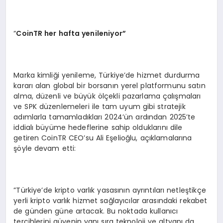
“
CoinTR her hafta yenileniyor”
Marka kimliği yenileme, Türkiye’de hizmet durdurma
kararı alan global bir borsanın yerel platformunu satın
alma, düzenli ve büyük ölçekli pazarlama çalışmaları
ve SPK düzenlemeleri ile tam uyum gibi stratejik
adımlarla tamamladıkları 2024’ün ardından 2025’te
iddialı büyüme hedeflerine sahip olduklarını dile
getiren CoinTR CEO’su Ali Eşelioğlu, açıklamalarına
şöyle devam etti:
”Türkiye’de kripto varlık yasasının ayrıntıları netleştikçe
yerli kripto varlık hizmet sağlayıcılar arasındaki rekabet
de günden güne artacak. Bu noktada kullanıcı
tercihlerini güvenin yanı sıra teknoloji ve altyapı da