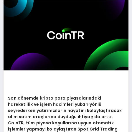
SAĞLIK
SPOR
TEKNOLOJI
Son d
ö
nemde kripto para piyasalarındaki
hareketlilik ve işlem hacimleri yukarı y
ö
nlü
seyrederken yatırımcıların hayatını kolaylaştıracak
alım satım araçlarına duyduğu ihtiyaç da arttı
.
CoinTR, t
üm piyasa koşullarına uygun otomatik
işlemler yapmayı kolaylaştı
ran Spot Grid Trading