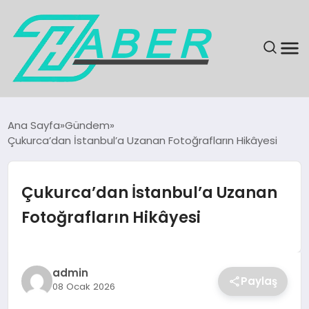
SON DAKIKA
Ana Sayfa
Gündem
Çukurca’dan İstanbul’a Uzanan Fotoğrafların Hikâyesi
GÜNDEM
EKONOMI
Çukurca’dan İstanbul’a Uzanan
Fotoğrafların Hikâyesi
MAGAZIN
EĞITIM
admin
Paylaş
08 Ocak 2026
KÜLTÜR & SANAT