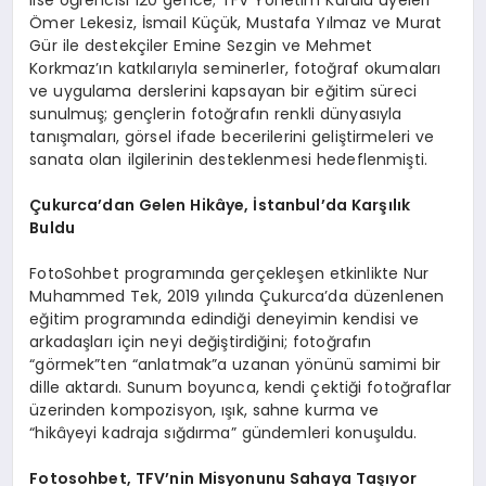
Ömer Lekesiz, İsmail Küçük, Mustafa Yılmaz ve Murat
Gür ile destekçiler Emine Sezgin ve Mehmet
Korkmaz’ın katkılarıyla seminerler, fotoğraf okumaları
ve uygulama derslerini kapsayan bir eğitim süreci
sunulmuş; gençlerin fotoğrafın renkli dünyasıyla
tanışmaları, görsel ifade becerilerini geliştirmeleri ve
sanata olan ilgilerinin desteklenmesi hedeflenmişti.
Çukurca’dan Gelen Hikâye, İstanbul’da Karşılık
Buldu
FotoSohbet programında gerçekleşen etkinlikte Nur
Muhammed Tek, 2019 yılında Çukurca’da düzenlenen
eğitim programında edindiği deneyimin kendisi ve
arkadaşları için neyi değiştirdiğini; fotoğrafın
“görmek”ten “anlatmak”a uzanan yönünü samimi bir
dille aktardı. Sunum boyunca, kendi çektiği fotoğraflar
üzerinden kompozisyon, ışık, sahne kurma ve
“hikâyeyi kadraja sığdırma” gündemleri konuşuldu.
Fotosohbet, TFV’nin Misyonunu Sahaya Taşıyor