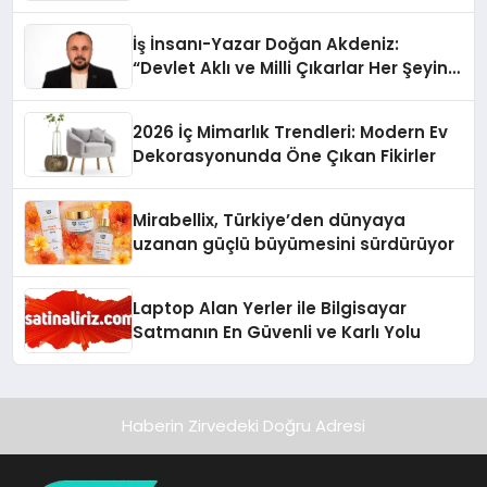
İş İnsanı-Yazar Doğan Akdeniz:
“Devlet Aklı ve Milli Çıkarlar Her Şeyin
Üzerindedir”
2026 İç Mimarlık Trendleri: Modern Ev
Dekorasyonunda Öne Çıkan Fikirler
Mirabellix, Türkiye’den dünyaya
uzanan güçlü büyümesini sürdürüyor
Laptop Alan Yerler ile Bilgisayar
Satmanın En Güvenli ve Karlı Yolu
Haberin Zirvedeki Doğru Adresi