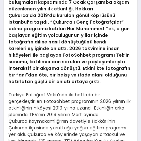
buluşmaları kapsamında 7 Ocak Çarşamba akşamı
düzenlenen yılın ilk etkinliği, Hakkari
Çukurca’da 2019’da kurulan gönül köprüsünü
İstanbul’a taşıdı. “Çukurcalı Genç Fotoğrafçılar”
adına programa katılan Nur Muhammed Tek, o gün
başlayan eğitim yolculuğunun yıllar içinde
fotoğrafın diline nasıl dönüştüğünü kendi
kareleri eşliğinde anlattı. 2026 takvimine insan
hikâyeleri ile başlayan FotoSohbet programı Tek’in
sunumu, katılımcıların soruları ve paylaşımlarıyla
interaktif bir akşama dönüştü. Etkinlikte fotoğrafın
bir “anı”dan öte, bir bakış ve ifade alanı olduğunu
hatırlatan güçlü bir anlatı ortaya çıktı.
Türkiye Fotoğraf Vakfı’nda iki haftada bir
gerçekleştirilen FotoSohbet programının 2026 yılının ilk
etkinliğinin hikâyesi 2019 yılına uzandı. Etkinliğin arka
planında TFV’nin 2019 yılının Mart ayında
Çukurca Kaymakamlığı’nın davetiyle Hakkâri’nin
Çukurca ilçesinde yürüttüğü yoğun eğitim programı
yer aldı. Çukurca ve köylerinde yaşayan ortaokul ve
lise öğrencisi 120 gence; TFV Yönetim Kurulu üyeleri