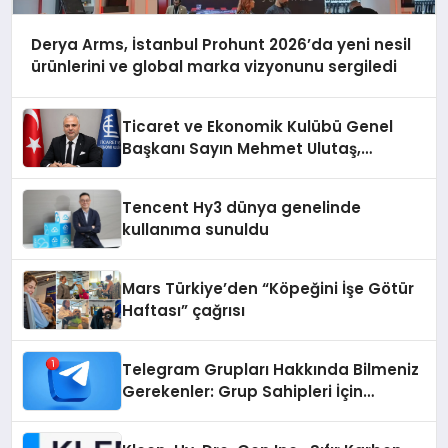
Derya Arms, İstanbul Prohunt 2026’da yeni nesil
ürünlerini ve global marka vizyonunu sergiledi
Ticaret ve Ekonomik Kulübü Genel
Başkanı Sayın Mehmet Ulutaş,
ekonomiye dair yaptığı açıklamada
şunları kaydetti:
Tencent Hy3 dünya genelinde
kullanıma sunuldu
Mars Türkiye’den “Köpeğini İşe Götür
Haftası” çağrısı
Telegram Grupları Hakkında Bilmeniz
Gerekenler: Grup Sahipleri İçin
Telegram’da Hedef Kitleye Ulaşma