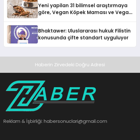
hedefliyor
Yeni yapilan 31 bilimsel araştırmaya
göre, Vegan Köpek Maması ve Vegan
Kedi Mamasının İyi Sindirildiğini
Ortaya Koydu
Bhaktawer: Uluslararası hukuk Filistin
konusunda çifte standart uyguluyor
Haberin Zirvedeki Doğru Adresi
Reklam & İşbirliği:
habersonuclari@gmail.com