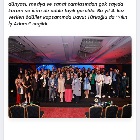
dünyası, medya ve sanat camiasından çok sayıda
kurum ve isim de
ö
dü
le lay
ık g
ö
rüldü. Bu yıl 4. kez
verilen
ö
düller kapsamında Davut Türkoğlu da
“
Y
ılın
İş Adamı” seçildi.