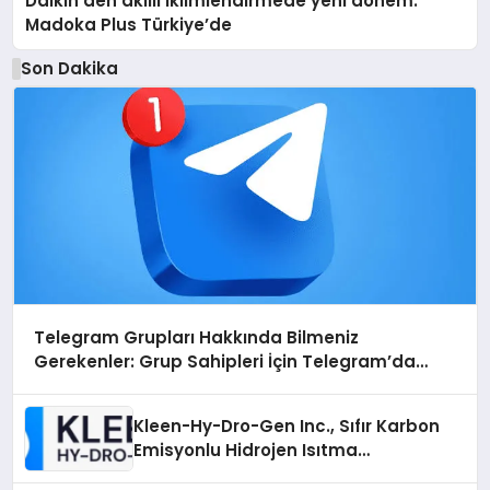
Daikin’den akıllı iklimlendirmede yeni dönem:
Madoka Plus Türkiye’de
Son Dakika
Telegram Grupları Hakkında Bilmeniz
Gerekenler: Grup Sahipleri İçin Telegram’da
Hedef Kitleye Ulaşma
Kleen-Hy-Dro-Gen Inc., Sıfır Karbon
Emisyonlu Hidrojen Isıtma
Teknolojisinde ISO ve TSSA