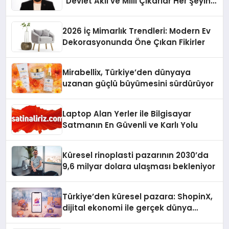
“Devlet Aklı ve Milli Çıkarlar Her Şeyin
Üzerindedir”
2026 İç Mimarlık Trendleri: Modern Ev
Dekorasyonunda Öne Çıkan Fikirler
Mirabellix, Türkiye’den dünyaya
uzanan güçlü büyümesini sürdürüyor
Laptop Alan Yerler ile Bilgisayar
Satmanın En Güvenli ve Karlı Yolu
Küresel rinoplasti pazarının 2030’da
9,6 milyar dolara ulaşması bekleniyor
Türkiye’den küresel pazara: ShopinX,
dijital ekonomi ile gerçek dünya
alışverişini bir araya getirmeyi