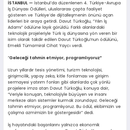
İSTANBUL
—
İstanbul’da düzenlenen 4. Türkiye-Avrupa
İş Dünyası Ödülleri, uluslararası çapta faaliyet
gösteren ve Türkiye’de dijitalleşmenin önünü açan
liderleri bir araya getirdi. Davut Türkoğlu, “Yılın İş
Adamı” ödülüne layık görüldü. Farklı alanlardaki
teknolojik projeleriyle Türk iş dünyasına yön veren bir
isim olarak takdir edilen Davut Türkoğlu’nun ödülünü,
Emekli Tümamiral Cihat Yaycı verdi.
“
Geleceği tahmin etmiyor, programlıyoruz”
Uzun yıllardır tesis yönetimi, turizm teknolojisi,
girişimcilik, yapay zeka, kitle fonlaması ve girişim
sermayesi yatırım fonları gibi alanlarda çok yönlü
projelere imza atan Davut Türkoğlu, konuya dair,
“Veriyle konuşan, teknolojiyle büyüyen ve insanı
merkeze alan sistemler kurmak zorundayız. Geleceği
tahmin etmiyor, programlıyoruz. Bu ödül, ekibimizin ve
çalışma azmimizin bir göstergesidir” dedi.
İş hayatındaki başarılarını yalnızca ekonomik