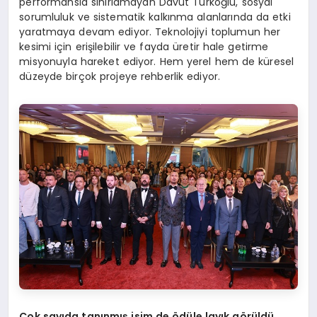
performansla sınırlamayan Davut Türkoğlu, sosyal
sorumluluk ve sistematik kalkınma alanlarında da etki
yaratmaya devam ediyor. Teknolojiyi toplumun her
kesimi için erişilebilir ve fayda üretir hale getirme
misyonuyla hareket ediyor. Hem yerel hem de küresel
düzeyde birçok projeye rehberlik ediyor.
Çok sayıda tanınmış isim de
ö
dü
le lay
ık g
ö
rüldü