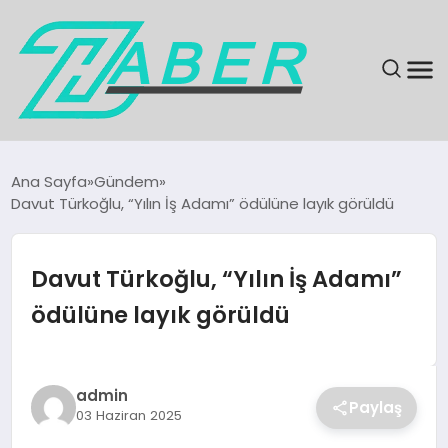
SON DAKIKA
Ana Sayfa
Gündem
Davut Türkoğlu, “Yılın İş Adamı” ödülüne layık görüldü
GÜNDEM
EKONOMI
Davut Türkoğlu, “Yılın İş Adamı”
ödülüne layık görüldü
MAGAZIN
EĞITIM
admin
Paylaş
03 Haziran 2025
KÜLTÜR & SANAT