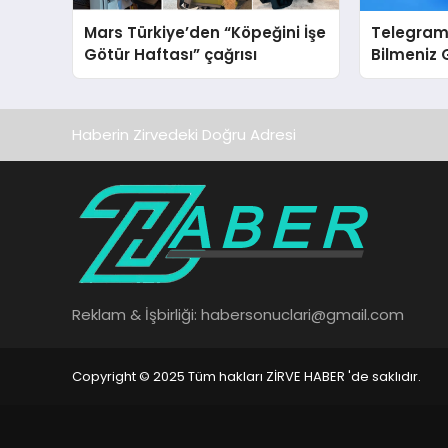
Mars Türkiye’den “Köpeğini İşe
Telegram
Götür Haftası” çağrısı
Bilmeniz 
Sahipleri
Hedef Kit
Haberin Zirvedeki Doğru Adresi
Reklam & İşbirliği:
habersonuclari@gmail.com
Copyright © 2025 Tüm hakları ZİRVE HABER 'de saklıdır.