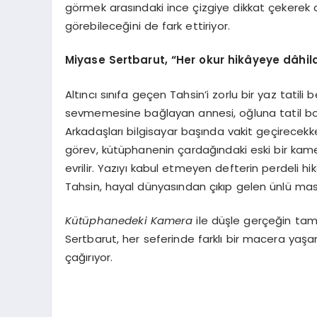
görmek arasındaki ince çizgiye dikkat çekerek
görebileceğini
de fark ettiriyor.
Miyase Sertbarut,
“
Her okur hikâyeye dâhildi
Altıncı sınıfa geçen Tahsin’i zorlu bir yaz tatili
sevmemesine bağlayan annesi, oğluna tatil boy
Arkadaşları bilgisayar başında vakit geçirecekk
görev, kütüphanenin çardağındaki eski bir kam
evrilir. Yazıyı kabul etmeyen defterin perdeli 
Tahsin, hayal dünyasından çıkıp gelen ünlü masa
Kütüphanedeki Kamera
ile düşle gerçeğin tam
Sertbarut, her seferinde farklı bir macera yaşa
çağırıyor.