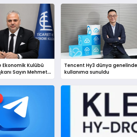
e Ekonomik Kulübü
Tencent Hy3 dünya genelind
şkanı Sayın Mehmet
kullanıma sunuldu
konomiye dair yaptığı
a şunları kaydetti: