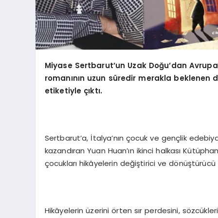
Miyase Sertbarut
’
un Uzak Doğu’dan Avrupa’
romanının uzun süredir merakla beklenen 
etiketiyle çıktı.
Sertbarut’a, İtalya’nın çocuk ve gençlik edebiy
kazandıran Yuan Huan’ın ikinci halkası Kütüph
çocukları hikâyelerin değiştirici ve dönüştürüc
Hikâyelerin üzerini örten sır perdesini, sözcü