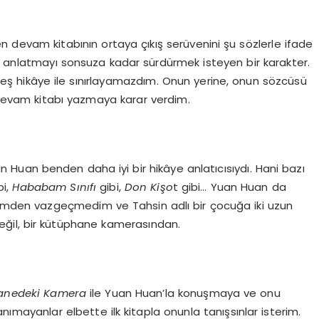
en devam kitabının ortaya çıkış serüvenini şu sözlerle ifade
ye anlatmayı sonsuza kadar sürdürmek isteyen bir karakter.
beş hikâye ile sınırlayamazdım. Onun yerine, onun sözcüsü
devam kitabı yazmaya karar verdim.
n Huan benden daha iyi bir hikâye anlatıcısıydı. Hani bazı
bi,
Hababam Sınıfı
gibi,
Don Ki
şo
t gibi… Yuan Huan da
mden vazgeçmedim ve Tahsin adlı bir çocuğa iki uzun
eğil, bir kütüphane kamerasından.
anedeki Kamera
ile Yuan Huan’la konuşmaya ve onu
ımayanlar elbette ilk kitapla onunla tanışsınlar isterim.