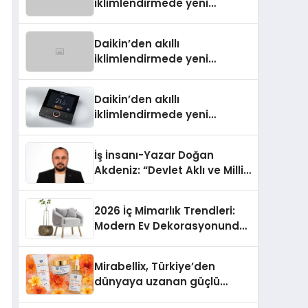
iklimlendirmede yeni
dönem: Madoka Plus
Türkiye’de
Daikin’den akıllı
iklimlendirmede yeni
dönem: Madoka Plus
Türkiye’de
Daikin’den akıllı
iklimlendirmede yeni
dönem: Madoka Plus
Türkiye’de
İş İnsanı-Yazar Doğan
Akdeniz: “Devlet Aklı ve Milli
Çıkarlar Her Şeyin
Üzerindedir”
2026 İç Mimarlık Trendleri:
Modern Ev Dekorasyonunda
Öne Çıkan Fikirler
Mirabellix, Türkiye’den
dünyaya uzanan güçlü
büyümesini sürdürüyor