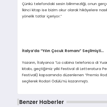
Çünkü telefondaki sesin bilinmezliği, onun gerç
İkinci kitap ise bizim okur olarak hikâyelere nasıl
yönelik tatlar içeriyor.”
İtalya
’
da
“
Y
ılın Çocuk Romanı” Seçilmişti…
Yazarın, İtalyanca “La cabina telefonica di Y
kitabı, geçtiğimiz yılki Festival di Letteratura 
Festivali) kapsamında düzenlenen “Premio Roda
seçilerek Rodari Ödülü’nü kazanmıştı.
Benzer Haberler