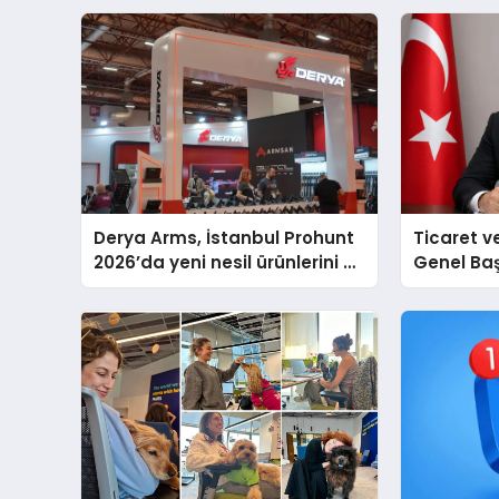
Derya Arms, İstanbul Prohunt
Ticaret v
2026’da yeni nesil ürünlerini ve
Genel Ba
global marka vizyonunu
Ulutaş, e
sergiledi
açıklamad