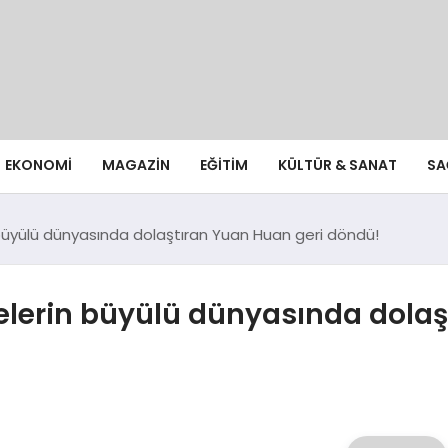
EKONOMI
MAGAZIN
EĞITIM
KÜLTÜR & SANAT
SA
 büyülü dünyasında dolaştıran Yuan Huan geri döndü!
elerin büyülü dünyasında dolaş