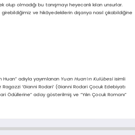
ek olup olmadığı bu tanışmayı heyecanlı kılan unsurlar.
 girebildiğimiz ve hikâyedekilerin dışarıya nasıl çıkabildiğine
uan Huan” adıyla yayımlanan
Yuan Huan’ı
n Kul
übesi
isimli
Per Ragazzi ‘Gianni Rodari’ (Gianni Rodari Çocuk Edebiyatı
ri Ödüllerine” aday gösterilmiş ve “Yılın Çocuk Romanı”