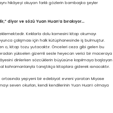
aynı hikâyeyi okuyan farklı gözlerin bambaşka şeyler
r,” diyor ve s
ö
zü Yuan Huan
’
a bırakıyor…
 beklemektedir. Kırıklarla dolu karnesini kitap okumayı
unca çalışması için halk kütüphanesinde iş bulmuştur.
en o, kitap tozu yutacaktır. Önceleri ceza gibi gelen bu
eradan yükselen gizemli sesle heyecan verici bir maceraya
hikâyesini dinlerken sözcüklerin büyüsüne kapılmaya başlayan
l kahramanlarıyla tanıştıkça kitaplara giderek ısınacaktır.
 ortasında yepyeni bir edebiyat evreni yaratan Miyase
mayı seven okurları, kendi kendilerinin Yuan Huan’ı olmaya