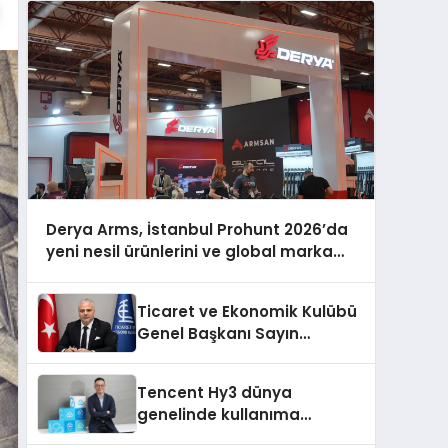
Derya Arms, İstanbul Prohunt 2026’da
yeni nesil ürünlerini ve global marka
vizyonunu sergiledi
Ticaret ve Ekonomik Kulübü
Genel Başkanı Sayın
Mehmet Ulutaş, ekonomiye
dair yaptığı açıklamada
Tencent Hy3 dünya
şunları kaydetti:
genelinde kullanıma
sunuldu