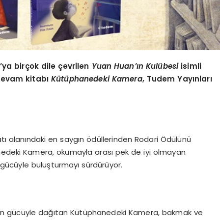
ya birçok dile çevrilen
Yuan Huan’ı
n Kul
übesi
isimli
devam kitabı
Kütüphanedeki Kamera
, Tudem Yayınları
atı alanındaki en saygın ödüllerinden Rodari Ödülünü
anedeki Kamera, okumayla arası pek de iyi olmayan
ü gücüyle buluşturmayı sürdürüyor.
klerin gücüyle dağıtan Kütüphanedeki Kamera, bakmak ve