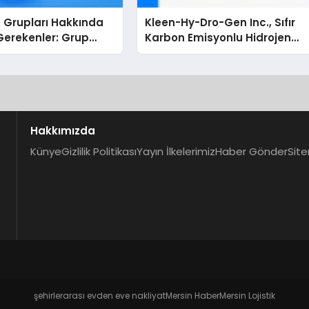
 Grupları Hakkında
Kleen-Hy-Dro-Gen Inc., Sıfır
Gerekenler: Grup
Karbon Emisyonlu Hidrojen
 İçin Telegram’da
Isıtma Teknolojisinde ISO ve
leye Ulaşma
TSSA Düzenleyici Onaylarını
Aldı
Hakkımızda
Künye
Gizlilik Politikası
Yayın İlkelerimiz
Haber Gönder
Site
şehirlerarası evden eve nakliyat
Mersin Haber
Mersin Lojistik