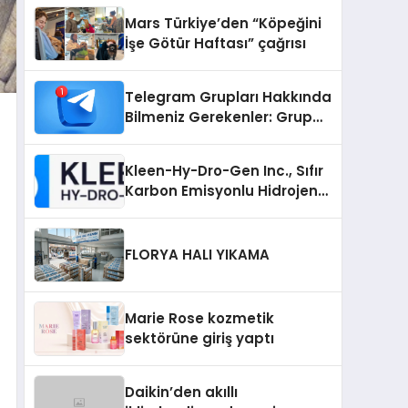
Mars Türkiye’den “Köpeğini
İşe Götür Haftası” çağrısı
Telegram Grupları Hakkında
Bilmeniz Gerekenler: Grup
Sahipleri İçin Telegram’da
Hedef Kitleye Ulaşma
Kleen-Hy-Dro-Gen Inc., Sıfır
Karbon Emisyonlu Hidrojen
Isıtma Teknolojisinde ISO ve
TSSA Düzenleyici Onaylarını
Aldı
FLORYA HALI YIKAMA
Marie Rose kozmetik
sektörüne giriş yaptı
Daikin’den akıllı