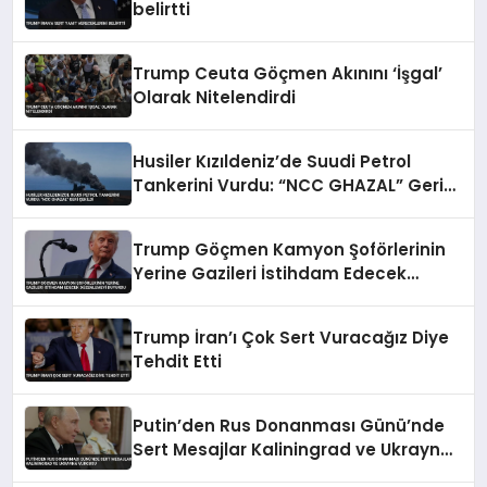
belirtti
Trump Ceuta Göçmen Akınını ‘İşgal’
Olarak Nitelendirdi
Husiler Kızıldeniz’de Suudi Petrol
Tankerini Vurdu: “NCC GHAZAL” Geri
Çekildi
Trump Göçmen Kamyon Şoförlerinin
Yerine Gazileri İstihdam Edecek
Düzenlemeyi Duyurdu
Trump İran’ı Çok Sert Vuracağız Diye
Tehdit Etti
Putin’den Rus Donanması Günü’nde
Sert Mesajlar Kaliningrad ve Ukrayna
Vurgusu