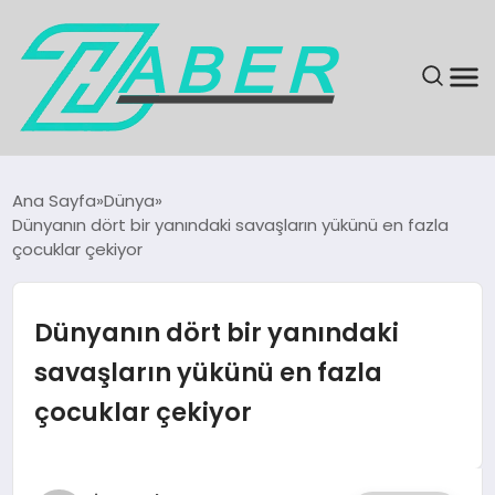
SON DAKIKA
Ana Sayfa
Dünya
Dünyanın dört bir yanındaki savaşların yükünü en fazla
GÜNDEM
çocuklar çekiyor
EKONOMI
Dünyanın dört bir yanındaki
MAGAZIN
savaşların yükünü en fazla
çocuklar çekiyor
EĞITIM
KÜLTÜR & SANAT