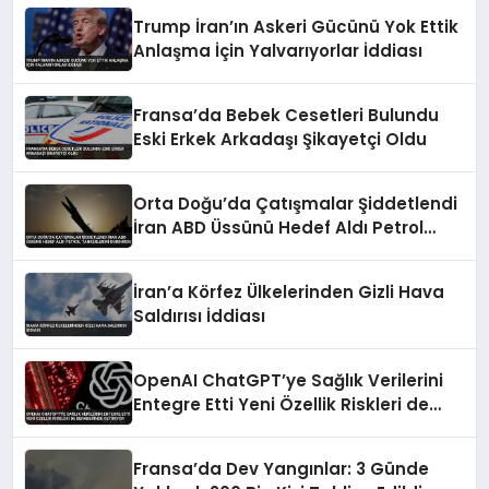
Trump İran’ın Askeri Gücünü Yok Ettik
Anlaşma İçin Yalvarıyorlar İddiası
Fransa’da Bebek Cesetleri Bulundu
Eski Erkek Arkadaşı Şikayetçi Oldu
Orta Doğu’da Çatışmalar Şiddetlendi
İran ABD Üssünü Hedef Aldı Petrol
Tankerlerini Durdurdu
İran’a Körfez Ülkelerinden Gizli Hava
Saldırısı İddiası
OpenAI ChatGPT’ye Sağlık Verilerini
Entegre Etti Yeni Özellik Riskleri de
Beraberinde Getiriyor
Fransa’da Dev Yangınlar: 3 Günde