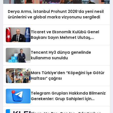
Derya Arms, İstanbul Prohunt 2026’da yeni nesil
ürünlerini ve global marka vizyonunu sergiledi
Ticaret ve Ekonomik Kulübü Genel
Başkanı Sayın Mehmet Ulutaş,
ekonomiye dair yaptığı açıklamada
şunları kaydetti:
Tencent Hy3 dünya genelinde
kullanıma sunuldu
Mars Türkiye’den “Köpeğini İşe Götür
Haftası” çağrısı
Telegram Grupları Hakkında Bilmeniz
Gerekenler: Grup Sahipleri İçin
Telegram’da Hedef Kitleye Ulaşma