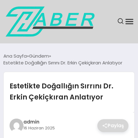
SON DAKIKA
Ana Sayfa
Gündem
Estetikte Doğallığın Sırrını Dr. Erkin Çekiçkıran Anlatıyor
GÜNDEM
EKONOMI
Estetikte Doğallığın Sırrını Dr.
Erkin Çekiçkıran Anlatıyor
MAGAZIN
EĞITIM
admin
Paylaş
16 Haziran 2025
KÜLTÜR & SANAT