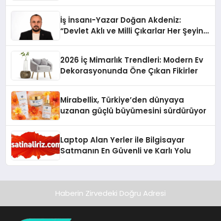
İş İnsanı-Yazar Doğan Akdeniz:
“Devlet Aklı ve Milli Çıkarlar Her Şeyin
Üzerindedir”
2026 İç Mimarlık Trendleri: Modern Ev
Dekorasyonunda Öne Çıkan Fikirler
Mirabellix, Türkiye’den dünyaya
uzanan güçlü büyümesini sürdürüyor
Laptop Alan Yerler ile Bilgisayar
Satmanın En Güvenli ve Karlı Yolu
Haberin Zirvedeki Doğru Adresi