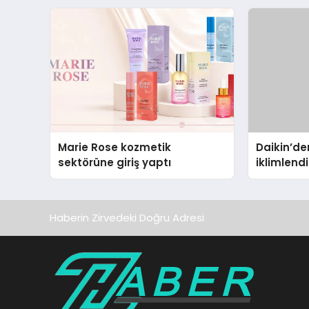
Hedef Kitleye Ulaşma
TSSA Düze
Aldı
Marie Rose kozmetik
Daikin’den
sektörüne giriş yaptı
iklimlen
Madoka P
Haberin Zirvedeki Doğru Adresi