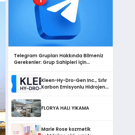
Telegram Grupları Hakkında Bilmeniz
Gerekenler: Grup Sahipleri İçin
Telegram’da Hedef Kitleye Ulaşma
Kleen-Hy-Dro-Gen Inc., Sıfır
Karbon Emisyonlu Hidrojen
Isıtma Teknolojisinde ISO ve
TSSA Düzenleyici Onaylarını
Aldı
FLORYA HALI YIKAMA
Marie Rose kozmetik