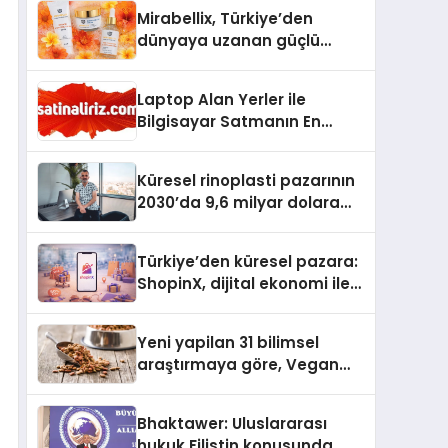
Mirabellix, Türkiye’den
dünyaya uzanan güçlü
büyümesini sürdürüyor
Laptop Alan Yerler ile
Bilgisayar Satmanın En
Güvenli ve Karlı Yolu
Küresel rinoplasti pazarının
2030’da 9,6 milyar dolara
ulaşması bekleniyor
Türkiye’den küresel pazara:
ShopinX, dijital ekonomi ile
gerçek dünya alışverişini bir
araya getirmeyi hedefliyor
Yeni yapilan 31 bilimsel
araştırmaya göre, Vegan
Köpek Maması ve Vegan
Kedi Mamasının İyi
Bhaktawer: Uluslararası
Sindirildiğini Ortaya Koydu
hukuk Filistin konusunda