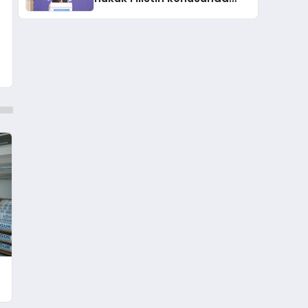
çifte standart uyguluyor