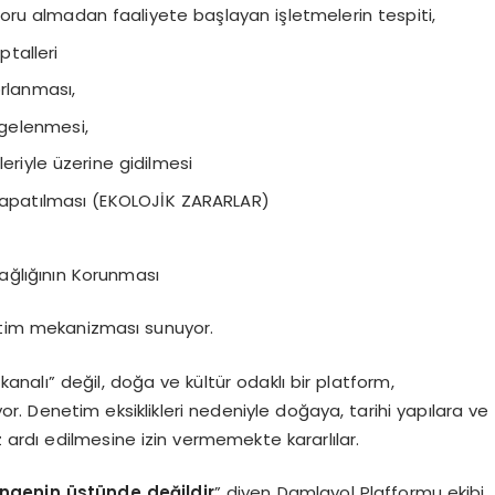
oru almadan faaliyete başlayan işletmelerin tespiti,
ptalleri
rlanması,
lgelenmesi,
eriyle üzerine gidilmesi
 kapatılması (EKOLOJİK ZARARLAR)
Sağlığının Korunması
netim mekanizması sunuyor.
 kanalı” değil, doğa ve kültür odaklı bir platform,
r. Denetim eksiklikleri nedeniyle doğaya, tarihi yapılara ve
ardı edilmesine izin vermemekte kararlılar.
engenin üstünde değildir
” diyen Damlayol Plafformu ekibi,