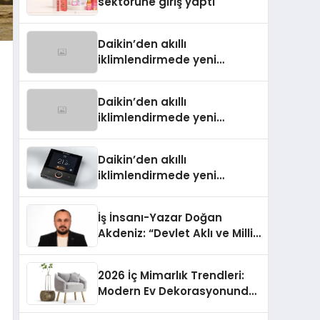
sektörüne giriş yaptı
Daikin’den akıllı
iklimlendirmede yeni
dönem: Madoka Plus
Türkiye’de
Daikin’den akıllı
iklimlendirmede yeni
dönem: Madoka Plus
Türkiye’de
Daikin’den akıllı
iklimlendirmede yeni
dönem: Madoka Plus
Türkiye’de
İş İnsanı-Yazar Doğan
Akdeniz: “Devlet Aklı ve Milli
Çıkarlar Her Şeyin
Üzerindedir”
2026 İç Mimarlık Trendleri:
Modern Ev Dekorasyonunda
Öne Çıkan Fikirler