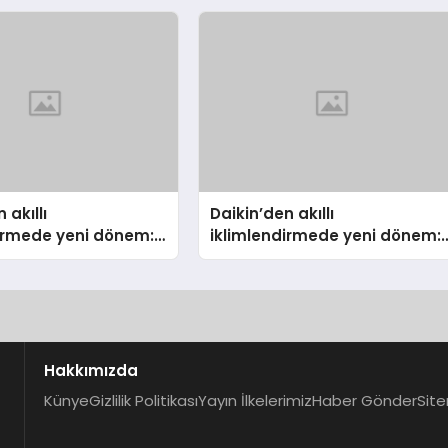
nleyici Onaylarını
 akıllı
Daikin’den akıllı
dirmede yeni dönem:
iklimlendirmede yeni dönem:
lus Türkiye’de
Madoka Plus Türkiye’de
Hakkımızda
Künye
Gizlilik Politikası
Yayın İlkelerimiz
Haber Gönder
Site