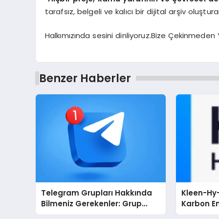
tarafsız, belgeli ve kalıcı bir dijital arşiv oluş
Halkımızında sesini dinliyoruz.Bize Çekinmeden Y
Benzer Haberler
Telegram Grupları Hakkında
Kleen-Hy-
Bilmeniz Gerekenler: Grup
Karbon Em
Sahipleri İçin Telegram’da
Isıtma Te