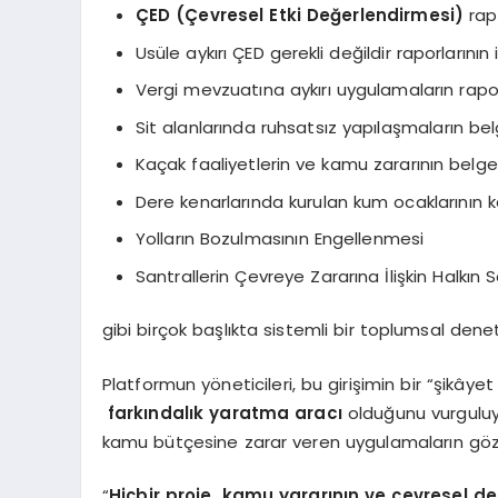
ÇED (Çevresel Etki Değerlendirmesi)
rap
Usüle aykırı ÇED gerekli değildir raporlarının i
Vergi mevzuatına aykırı uygulamaların rapo
Sit alanlarında ruhsatsız yapılaşmaların be
Kaçak faaliyetlerin ve kamu zararının belgel
Dere kenarlarında kurulan kum ocaklarının
Yolların Bozulmasının Engellenmesi
Santrallerin Çevreye Zararına İlişkin Halkın 
gibi birçok başlıkta sistemli bir toplumsal de
Platformun yöneticileri, bu girişimin bir “şikâyet
farkındalık yaratma aracı
olduğunu vurguluyo
kamu bütçesine zarar veren uygulamaların göz 
“
Hiçbir proje, kamu yararının ve çevresel d