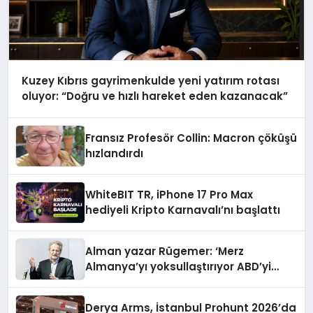
Kuzey Kıbrıs gayrimenkulde yeni yatırım rotası
oluyor: “Doğru ve hızlı hareket eden kazanacak”
Fransız Profesör Collin: Macron çöküşü
hızlandırdı
WhiteBIT TR, iPhone 17 Pro Max
hediyeli Kripto Karnavalı’nı başlattı
Alman yazar Rügemer: ‘Merz
Almanya’yı yoksullaştırıyor ABD’yi
zenginleştiriyor’
Derya Arms, İstanbul Prohunt 2026’da