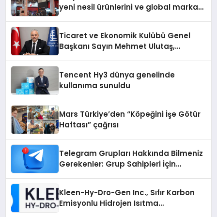
yeni nesil ürünlerini ve global marka
vizyonunu sergiledi
Ticaret ve Ekonomik Kulübü Genel
Başkanı Sayın Mehmet Ulutaş,
ekonomiye dair yaptığı açıklamada
şunları kaydetti:
Tencent Hy3 dünya genelinde
kullanıma sunuldu
Mars Türkiye’den “Köpeğini İşe Götür
Haftası” çağrısı
Telegram Grupları Hakkında Bilmeniz
Gerekenler: Grup Sahipleri İçin
Telegram’da Hedef Kitleye Ulaşma
Kleen-Hy-Dro-Gen Inc., Sıfır Karbon
Emisyonlu Hidrojen Isıtma
Teknolojisinde ISO ve TSSA