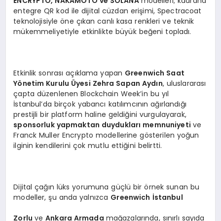
ENCRYPTO, NAKAMOTO ve SOLANA
modelleri; kadrana
entegre QR kod ile dijital cüzdan erişimi, Spectracoat
teknolojisiyle öne çıkan canlı kasa renkleri ve teknik
mükemmeliyetiyle etkinlikte büyük beğeni topladı.
Etkinlik sonrası açıklama yapan
Greenwich Saat
Yönetim Kurulu Üyesi Zehra Sapan Aydın
, uluslararası
çapta düzenlenen Blockchain Week’in bu yıl
İstanbul’da birçok yabancı katılımcının ağırlandığı
prestijli bir platform haline geldiğini vurgulayarak,
sponsorluk yapmaktan duydukları memnuniyeti
ve
Franck Muller Encrypto modellerine gösterilen yoğun
ilginin kendilerini çok mutlu ettiğini belirtti.
Dijital çağın lüks yorumuna güçlü bir örnek sunan bu
modeller, şu anda yalnızca
Greenwich İstanbul
Zorlu
ve
Ankara Armada
mağazalarında, sınırlı sayıda