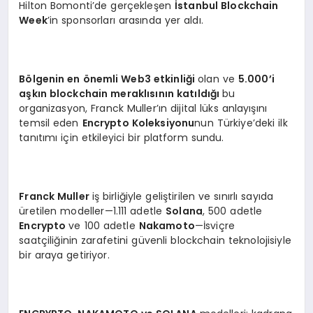
Hilton Bomonti’de gerçekleşen
İstanbul Blockchain
Week
’in sponsorları arasında yer aldı.
Bölgenin en önemli Web3 etkinliği
olan ve
5.000’i
aşkın blockchain meraklısının katıldığı
bu
organizasyon, Franck Muller’ın dijital lüks anlayışını
temsil eden
Encrypto Koleksiyonu
nun Türkiye’deki ilk
tanıtımı için etkileyici bir platform sundu.
Franck Muller
iş birliğiyle geliştirilen ve sınırlı sayıda
üretilen modeller—1.111 adetle
Solana
, 500 adetle
Encrypto
ve 100 adetle
Nakamoto
—İsviçre
saatçiliğinin zarafetini güvenli blockchain teknolojisiyle
bir araya getiriyor.