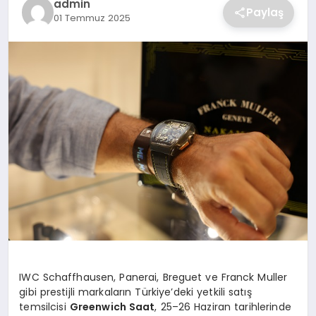
admin
Paylaş
01 Temmuz 2025
SAĞLIK
SPOR
TEKNOLOJI
IWC Schaffhausen, Panerai, Breguet ve Franck Muller
gibi prestijli markaların Türkiye’deki yetkili satış
temsilcisi
Greenwich Saat
, 25–26 Haziran tarihlerinde