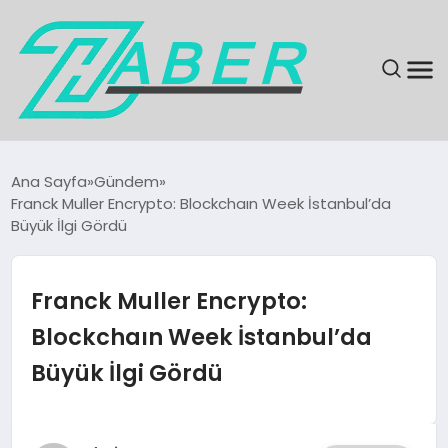
SON DAKIKA
Ana Sayfa
Gündem
Franck Muller Encrypto: Blockchaın Week İstanbul’da
GÜNDEM
Büyük İlgi Gördü
EKONOMI
Franck Muller Encrypto:
MAGAZIN
Blockchaın Week İstanbul’da
Büyük İlgi Gördü
EĞITIM
KÜLTÜR & SANAT