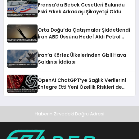
Fransa’da Bebek Cesetleri Bulundu
Eski Erkek Arkadaşı Şikayetçi Oldu
Orta Doğu’da Çatışmalar Şiddetlendi
İran ABD Üssünü Hedef Aldı Petrol
Tankerlerini Durdurdu
İran’a Körfez Ülkelerinden Gizli Hava
Saldırısı İddiası
OpenAI ChatGPT’ye Sağlık Verilerini
Entegre Etti Yeni Özellik Riskleri de
Beraberinde Getiriyor
Haberin Zirvedeki Doğru Adresi