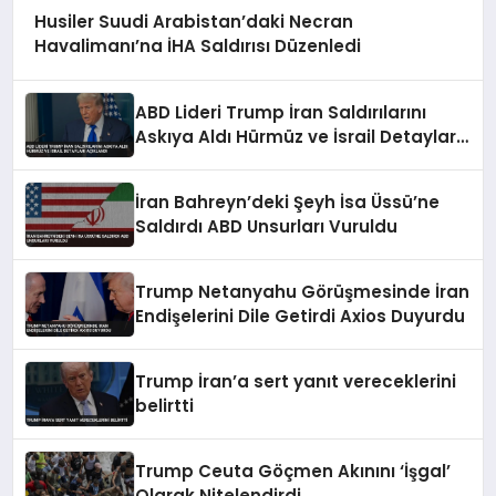
Husiler Suudi Arabistan’daki Necran
Havalimanı’na İHA Saldırısı Düzenledi
ABD Lideri Trump İran Saldırılarını
Askıya Aldı Hürmüz ve İsrail Detayları
Açıklandı
İran Bahreyn’deki Şeyh İsa Üssü’ne
Saldırdı ABD Unsurları Vuruldu
Trump Netanyahu Görüşmesinde İran
Endişelerini Dile Getirdi Axios Duyurdu
Trump İran’a sert yanıt vereceklerini
belirtti
Trump Ceuta Göçmen Akınını ‘İşgal’
Olarak Nitelendirdi