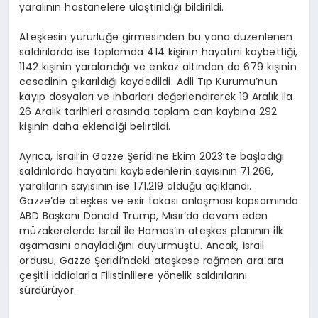
yaralının hastanelere ulaştırıldığı bildirildi.
Ateşkesin yürürlüğe girmesinden bu yana düzenlenen
saldırılarda ise toplamda 414 kişinin hayatını kaybettiği,
1142 kişinin yaralandığı ve enkaz altından da 679 kişinin
cesedinin çıkarıldığı kaydedildi. Adli Tıp Kurumu’nun
kayıp dosyaları ve ihbarları değerlendirerek 19 Aralık ila
26 Aralık tarihleri arasında toplam can kaybına 292
kişinin daha eklendiği belirtildi.
Ayrıca, İsrail’in Gazze Şeridi’ne Ekim 2023’te başladığı
saldırılarda hayatını kaybedenlerin sayısının 71.266,
yaralıların sayısının ise 171.219 olduğu açıklandı.
Gazze’de ateşkes ve esir takası anlaşması kapsamında
ABD Başkanı Donald Trump, Mısır’da devam eden
müzakerelerde İsrail ile Hamas’ın ateşkes planının ilk
aşamasını onayladığını duyurmuştu. Ancak, İsrail
ordusu, Gazze Şeridi’ndeki ateşkese rağmen ara ara
çeşitli iddialarla Filistinlilere yönelik saldırılarını
sürdürüyor.