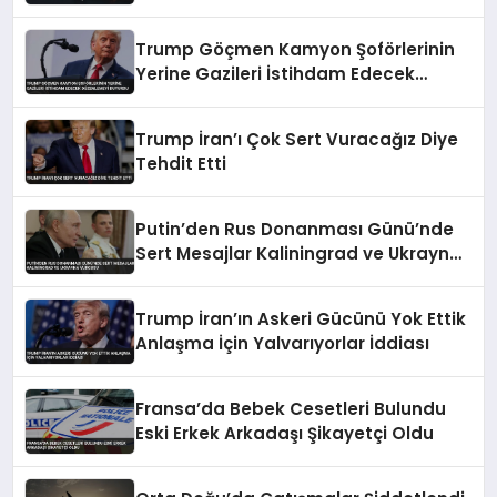
Çekildi
Trump Göçmen Kamyon Şoförlerinin
Yerine Gazileri İstihdam Edecek
Düzenlemeyi Duyurdu
Trump İran’ı Çok Sert Vuracağız Diye
Tehdit Etti
Putin’den Rus Donanması Günü’nde
Sert Mesajlar Kaliningrad ve Ukrayna
Vurgusu
Trump İran’ın Askeri Gücünü Yok Ettik
Anlaşma İçin Yalvarıyorlar İddiası
Fransa’da Bebek Cesetleri Bulundu
Eski Erkek Arkadaşı Şikayetçi Oldu