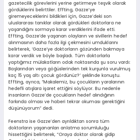
gazetecilik görevlerini yerine getirmeye teşvik olarak
gördüklerini belirttiler. Effting, Gazze’ye
giremeyeceklerini bildikleri için, Gazze’deki son
uluslararası tanıklar olarak gördükleri doktorlara ne
yaşandığını sormaya karar verdiklerini ifade etti.
Effting, Gazze’de yaşanan olayların ve sivillerin hedef
alınmasının daha fazla ilgi çekmesini umduklarını
belirterek, ‘Gazze’ye doktorların gözünden bakmaya
karar verdik ve böyle başladı. Tüm doktorlarla
yaptığımız mülakatların odak noktasında şu soru vardı:
Başlarından veya göğüslerinden tek kurşunla vurulmuş
kaç 15 yaş altı çocuk gördünüz?’ şeklinde konuştu.
Effting, ayrıca, “Makalemiz, bu çocukların yaralarının
hedefli atışlara işaret ettiğini söylüyor. Bu nedenle
insanların Gazze’de çocukların hedef alındığının
farkında olması ve haberi tekrar okuması gerektiğini
düşünüyorum” dedi.
Feenstra ise Gazze’den ayrıldıktan sonra tüm
doktorların yaşananları anlatma sorumluluğu
hissettiğini belirterek, “Oraya doktor olarak gidip