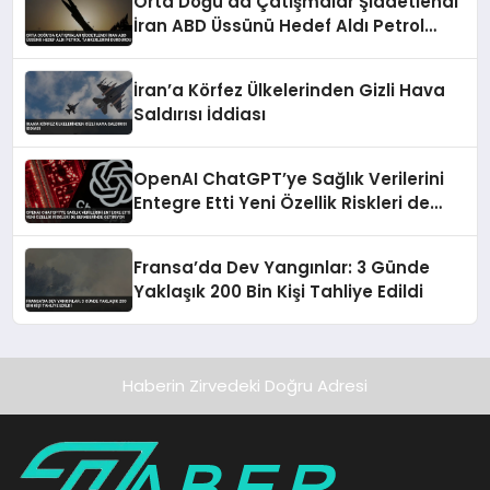
Orta Doğu’da Çatışmalar Şiddetlendi
İran ABD Üssünü Hedef Aldı Petrol
Tankerlerini Durdurdu
İran’a Körfez Ülkelerinden Gizli Hava
Saldırısı İddiası
OpenAI ChatGPT’ye Sağlık Verilerini
Entegre Etti Yeni Özellik Riskleri de
Beraberinde Getiriyor
Fransa’da Dev Yangınlar: 3 Günde
Yaklaşık 200 Bin Kişi Tahliye Edildi
Haberin Zirvedeki Doğru Adresi