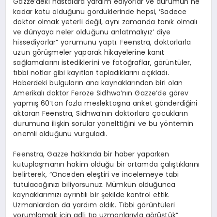
Gazze’deki hastalara yardım ediyorlar ve durumun ne
kadar kötü olduğunu gördüklerinde hepsi, ‘Sadece
doktor olmak yeterli değil, aynı zamanda tanık olmalı
ve dünyaya neler olduğunu anlatmalıyız’ diye
hissediyorlar” yorumunu yaptı. Feenstra, doktorlarla
uzun görüşmeler yaparak hikayelerine kanıt
sağlamalarını istediklerini ve fotoğraflar, görüntüler,
tıbbi notlar gibi kayıtları topladıklarını açıkladı.
Haberdeki bulguların ana kaynaklarından biri olan
Amerikalı doktor Feroze Sidhwa’nın Gazze’de görev
yapmış 60’tan fazla meslektaşına anket gönderdiğini
aktaran Feenstra, Sidhwa’nın doktorlara çocukların
durumuna ilişkin sorular yönelttiğini ve bu yöntemin
önemli olduğunu vurguladı.
Feenstra, Gazze hakkında bir haber yaparken
kutuplaşmanın hakim olduğu bir ortamda çalıştıklarını
belirterek, “Önceden eleştiri ve incelemeye tabi
tutulacağınızı biliyorsunuz. Mümkün olduğunca
kaynaklarımızı ayrıntılı bir şekilde kontrol ettik.
Uzmanlardan da yardım aldık. Tıbbi görüntüleri
yorumlamak için adli tıp uzmanlarıyla görüştük”