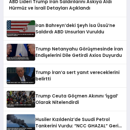
ABD Lideri Trump İran Saldırılarını Askıya Aldı
Hürmüz ve İsrail Detayları Açıklandı
İran Bahreyn’deki Şeyh İsa Üssü’ne
Saldırdı ABD Unsurları Vuruldu
Trump Netanyahu Görüşmesinde İran
Endişelerini Dile Getirdi Axios Duyurdu
Trump İran’a sert yanıt vereceklerini
belirtti
Trump Ceuta Göçmen Akınını ‘İşgal’
Olarak Nitelendirdi
Husiler Kızıldeniz’de Suudi Petrol
Tankerini Vurdu: “NCC GHAZAL” Geri