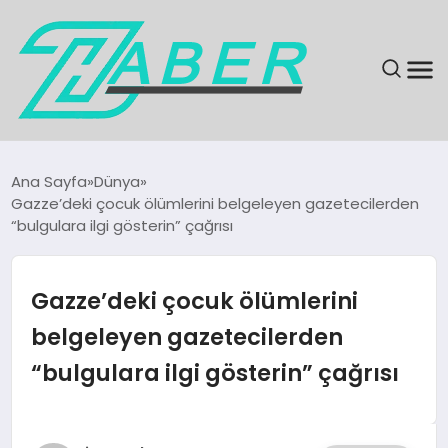
SON DAKIKA
Ana Sayfa
Dünya
Gazze’deki çocuk ölümlerini belgeleyen gazetecilerden
GÜNDEM
“bulgulara ilgi gösterin” çağrısı
EKONOMI
Gazze’deki çocuk ölümlerini
MAGAZIN
belgeleyen gazetecilerden
“bulgulara ilgi gösterin” çağrısı
EĞITIM
KÜLTÜR & SANAT