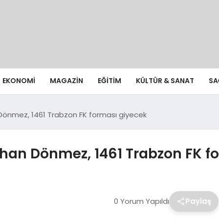
EKONOMI
MAGAZIN
EĞITIM
KÜLTÜR & SANAT
SA
önmez, 1461 Trabzon FK forması giyecek
han Dönmez, 1461 Trabzon FK f
0 Yorum Yapıldı
Paylaş