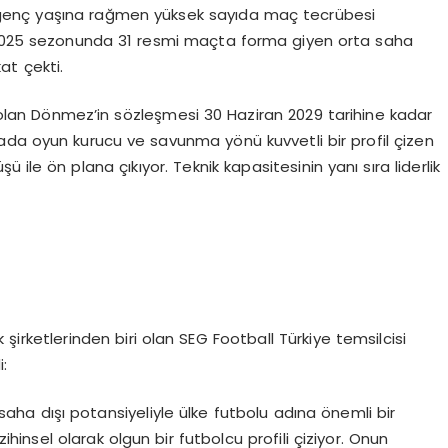
genç yaşına rağmen yüksek sayıda maç tecrübesi
4–2025 sezonunda 31 resmi maçta forma giyen orta saha
kat çekti.
olan Dönmez’in sözleşmesi 30 Haziran 2029 tarihine kadar
 oyun kurucu ve savunma yönü kuvvetli bir profil çizen
ile ön plana çıkıyor. Teknik kapasitesinin yanı sıra liderlik
irketlerinden biri olan SEG Football Türkiye temsilcisi
:
a dışı potansiyeliyle ülke futbolu adına önemli bir
insel olarak olgun bir futbolcu profili çiziyor. Onun