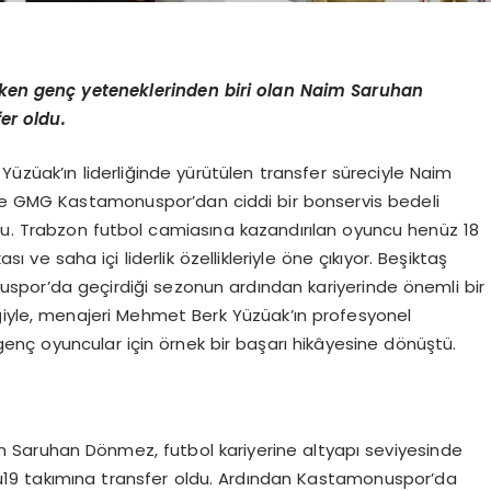
ken gen
ç yeteneklerinden biri olan Naim Saruhan
er oldu.
Yüzüak’ın liderliğinde yürütülen transfer süreciyle Naim
 GMG Kastamonuspor’dan ciddi bir bonservis bedeli
ldu. Trabzon futbol camiasına kazandırılan oyuncu henüz 18
 ve saha içi liderlik özellikleriyle öne çıkıyor. Beşiktaş
or’da geçirdiği sezonun ardından kariyerinde önemli bir
ğiyle, menajeri Mehmet Berk Yüzüak’ın profesyonel
 genç oyuncular için örnek bir başarı hikâyesine dönüştü.
im Saruhan Dönmez, futbol kariyerine altyapı seviyesinde
u19 takımına transfer oldu. Ardından Kastamonuspor’da