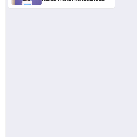
çifte standart uyguluyor