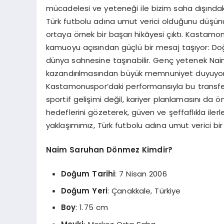
mücadelesi ve yeteneği ile bizim saha dışında
Türk futbolu adına umut verici olduğunu düşünüy
ortaya örnek bir başarı hikâyesi çıktı. Kastam
kamuoyu açısından güçlü bir mesaj taşıyor: Doğ
dünya sahnesine taşınabilir. Genç yetenek Na
kazandırılmasından büyük memnuniyet duyuyoru
Kastamonuspor’daki performansıyla bu transferi
sportif gelişimi değil, kariyer planlamasını d
hedeflerini gözeterek, güven ve şeffaflıkla iler
yaklaşımımız, Türk futbolu adına umut verici bir 
Naim Saruhan Dönmez Kimdir?
Doğum Tarihi
: 7 Nisan 2006
Doğum Yeri
: Çanakkale, Türkiye
Boy
: 1.75 cm