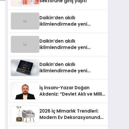
sektörüne giriş yaptı
Daikin’den akıllı
iklimlendirmede yeni
dönem: Madoka Plus
Türkiye’de
Daikin’den akıllı
iklimlendirmede yeni
dönem: Madoka Plus
Türkiye’de
Daikin’den akıllı
iklimlendirmede yeni
dönem: Madoka Plus
Türkiye’de
İş İnsanı-Yazar Doğan
Akdeniz: “Devlet Aklı ve Milli
Çıkarlar Her Şeyin
Üzerindedir”
2026 İç Mimarlık Trendleri:
Modern Ev Dekorasyonunda
Öne Çıkan Fikirler