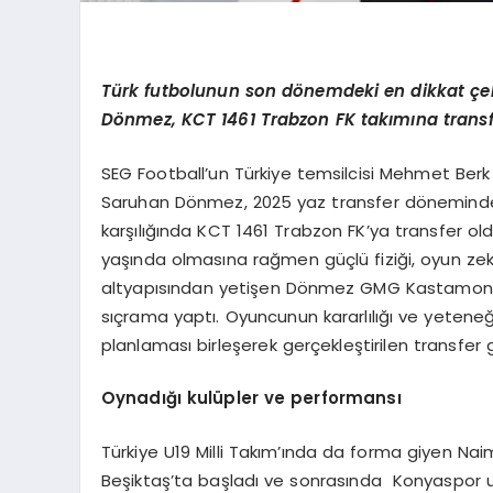
Türk futbolunun son d
ö
nemdeki en dikkat ç
e
D
ö
nmez, KCT 1461 Trabzon FK takımına transf
SEG Football’un Türkiye temsilcisi Mehmet Berk 
Saruhan Dönmez, 2025 yaz transfer döneminde
karşılığında KCT 1461 Trabzon FK’ya transfer o
yaşında olmasına rağmen güçlü fiziği, oyun zekası
altyapısından yetişen Dönmez GMG Kastamonusp
sıçrama yaptı. Oyuncunun kararlılığı ve yetene
planlaması birleşerek gerçekleştirilen transfer
Oynadığı kulüpler ve performansı
Türkiye U19 Milli Takım’ında da forma giyen Na
Beşiktaş’ta başladı ve sonrasında Konyaspor 