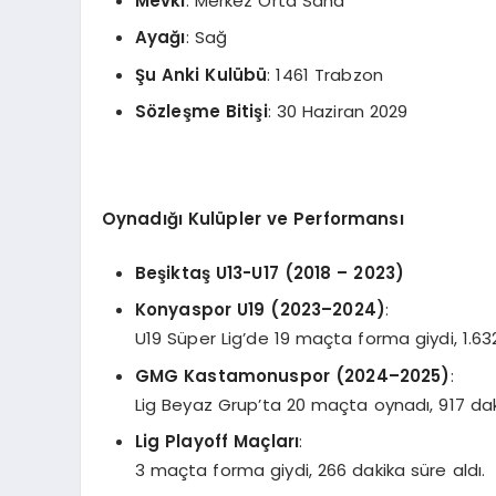
Mevki
: Merkez Orta Saha
Ayağı
: Sağ
Şu Anki Kulübü
: 1461 Trabzon
S
ö
zleşme Bitişi
: 30 Haziran 2029
Oynadığı Kulüpler ve Performansı
Beşiktaş U13-U17 (2018 – 2023)
Konyaspor U19 (2023–
2024)
:
U19 Süper Lig’de 19 maçta forma giydi, 1.63
GMG Kastamonuspor (2024–2025)
:
Lig Beyaz Grup’ta 20 maçta oynadı, 917 dakik
Lig Playoff Ma
çları
:
3 maçta forma giydi, 266 dakika süre aldı.