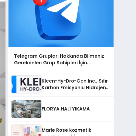
Telegram Grupları Hakkında Bilmeniz
Gerekenler: Grup Sahipleri İçin
Telegram’da Hedef Kitleye Ulaşma
Kleen-Hy-Dro-Gen Inc., Sıfır
Karbon Emisyonlu Hidrojen
Isıtma Teknolojisinde ISO ve
TSSA Düzenleyici Onaylarını
Aldı
FLORYA HALI YIKAMA
Marie Rose kozmetik