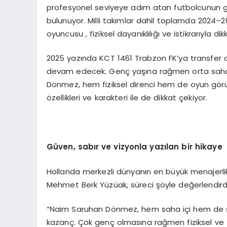
profesyonel seviyeye adım atan futbolcunun 
bulunuyor. Milli takımlar dahil toplamda 202
oyuncusu , fiziksel dayanıklılığı ve istikrarıyla dik
2025 yazında KCT 1461 Trabzon FK’ya transfer 
devam edecek. Genç yaşına rağmen orta sahada
Dönmez, hem fiziksel direnci hem de oyun görüşü 
özellikleri ve karakteri ile de dikkat çekiyor.
Güven, sabır ve vizyonla yazılan bir hikaye
Hollanda merkezli dünyanın en büyük menajerlik ş
Mehmet Berk Yüzüak, süreci şöyle değerlendirdi
“Naim Saruhan Dönmez, hem saha içi hem de sah
kazanç. Çok genç olmasına rağmen fiziksel ve zih