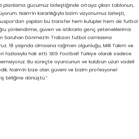
ki planlama gücümüz birleştiğinde ortaya çıkan tablonun,
orum. Naim’in kararlılığıyla bizim vizyonumuz birleşti,
onuspor’dan yapılan bu transfer hem kulüpler hem de futbol
ru yönlendirme, güven ve istikrarla genç yeteneklerimiz
im Saruhan Dönmez’in Trabzon futbol camiasına
z. 18 yaşında olmasına rağmen olgunluğu, Milli Takım ve
 fazlasıyla hak etti. SEG Football Türkiye olarak sadece
a önemsiyoruz. Bu süreçte oyuncunun ve kulübün uzun vadeli
ledik. Naim’in bize olan güveni ve bizim profesyonel
iş birliğine dönüştü.”