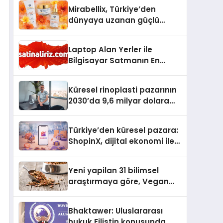
Mirabellix, Türkiye’den
dünyaya uzanan güçlü
büyümesini sürdürüyor
Laptop Alan Yerler ile
Bilgisayar Satmanın En
Güvenli ve Karlı Yolu
Küresel rinoplasti pazarının
2030’da 9,6 milyar dolara
ulaşması bekleniyor
Türkiye’den küresel pazara:
ShopinX, dijital ekonomi ile
gerçek dünya alışverişini bir
araya getirmeyi hedefliyor
Yeni yapilan 31 bilimsel
araştırmaya göre, Vegan
Köpek Maması ve Vegan
Kedi Mamasının İyi
Bhaktawer: Uluslararası
Sindirildiğini Ortaya Koydu
hukuk Filistin konusunda