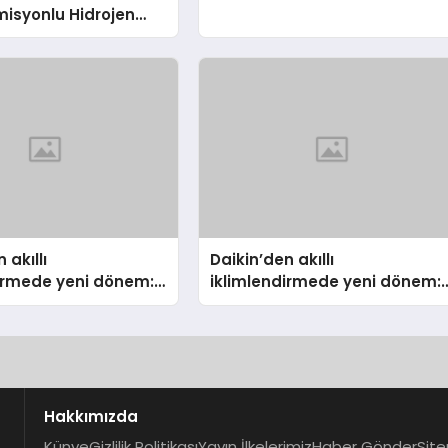
isyonlu Hidrojen
knolojisinde ISO ve
nleyici Onaylarını
 akıllı
Daikin’den akıllı
dirmede yeni dönem:
iklimlendirmede yeni dönem:
lus Türkiye’de
Madoka Plus Türkiye’de
Hakkımızda
Künye
Gizlilik Politikası
Yayın İlkelerimiz
Haber Gönder
Site