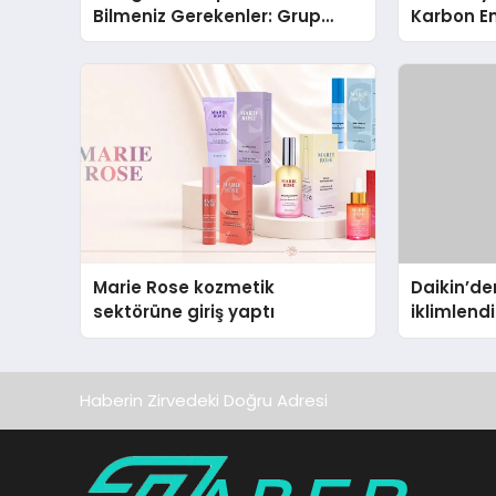
Bilmeniz Gerekenler: Grup
Karbon Em
Sahipleri İçin Telegram’da
Isıtma Te
Hedef Kitleye Ulaşma
TSSA Düze
Aldı
Marie Rose kozmetik
Daikin’den
sektörüne giriş yaptı
iklimlen
Madoka P
Haberin Zirvedeki Doğru Adresi