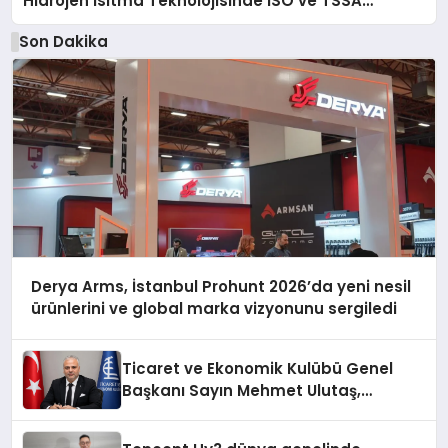
Hidrojen Isıtma Teknolojisinde ISO ve TSSA
Düzenleyici Onaylarını Aldı
Son Dakika
Derya Arms, İstanbul Prohunt 2026’da yeni nesil
ürünlerini ve global marka vizyonunu sergiledi
Ticaret ve Ekonomik Kulübü Genel
Başkanı Sayın Mehmet Ulutaş,
ekonomiye dair yaptığı açıklamada
şunları kaydetti: