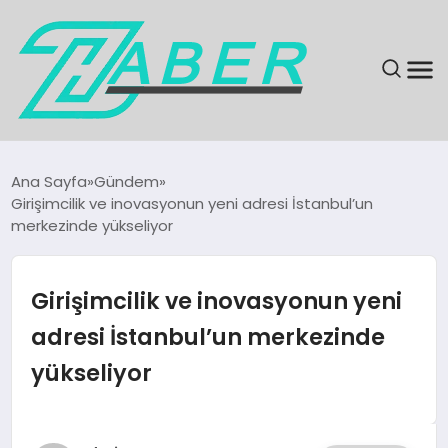
SON DAKIKA
Ana Sayfa
Gündem
Girişimcilik ve inovasyonun yeni adresi İstanbul’un
GÜNDEM
merkezinde yükseliyor
EKONOMI
Girişimcilik ve inovasyonun yeni
MAGAZIN
adresi İstanbul’un merkezinde
yükseliyor
EĞITIM
KÜLTÜR & SANAT