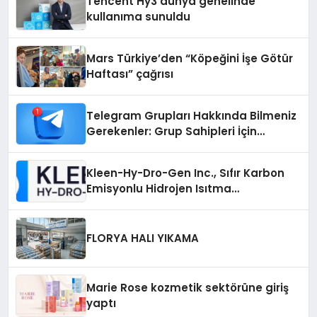
Tencent Hy3 dünya genelinde
kullanıma sunuldu
Mars Türkiye’den “Köpeğini İşe Götür
Haftası” çağrısı
Telegram Grupları Hakkında Bilmeniz
Gerekenler: Grup Sahipleri İçin
Telegram’da Hedef Kitleye Ulaşma
Kleen-Hy-Dro-Gen Inc., Sıfır Karbon
Emisyonlu Hidrojen Isıtma
Teknolojisinde ISO ve TSSA
Düzenleyici Onaylarını Aldı
FLORYA HALI YIKAMA
Marie Rose kozmetik sektörüne giriş
yaptı