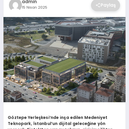
admin
Paylaş
15 Nisan 2025
SAĞLIK
SPOR
TEKNOLOJI
G
ö
ztepe Yerleşkesi’
nde in
şa edilen Medeniyet
Teknopark, İstanbul’un dijital geleceğine y
ö
n