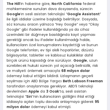
The Hill
‘in haberine göre,
North California
federal
mahkemesine sunulan dava dosyasında, sürecin
Google
‘ın sesli asistan teknolojisi “
Google Assistant
”
ile ilgili iddialar üzerine başladığı belirtiliyor. Dosyada,
söz konusu aracın yalnızca “Hey Google” veya “Okay
Google” gibi ifadeler kullanıldığında ya da cihaz
üzerindeki bir düğmeye basıldığında kayıt yapması
gerektiği ancak bu ifadeler kullanılmadığı halde,
kullanıcıların özel konuşmalarını kaydettiği ve bunun
Google telefonları, ev tipi akıllı hoparlörler, dizüstü
bilgisayarlar, tabletler ve kablosuz kulaklıklar dahil
birçok ürünü kapsadığı öne sürülüyor.
Google
, uzun
sürebilecek hukuki sürecin yol açacağı belirsizlik, risk
ve maliyeti önlemek amacıyla
68 milyon dolar
ödemeyi kabul ettiğini bildirdi. Uzlaşmanın geçerli
sayılması için ABD Bölge Yargıcı
Beth Labson Freeman
tarafından onaylanması gerekiyor. ABD’li teknoloji
devlerinden
Apple
da
3 Ocak
‘ta, sesli asistan
teknolojisi “
Siri
“nin kullanıcıların gizliliğini ihlal ettiği
iddiasıyla açılan toplu davada anlaşmaya giderek
95
milyon dolar
ödemeyi kabul etmişti.