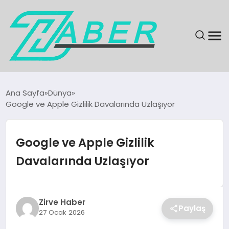
SON DAKIKA
Ana Sayfa
Dünya
Google ve Apple Gizlilik Davalarında Uzlaşıyor
GÜNDEM
EKONOMI
Google ve Apple Gizlilik
Davalarında Uzlaşıyor
MAGAZIN
EĞITIM
Zirve Haber
Paylaş
27 Ocak 2026
KÜLTÜR & SANAT