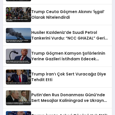
Trump Ceuta Göçmen Akınını ‘İşgal’
Olarak Nitelendirdi
Husiler Kızıldeniz’de Suudi Petrol
Tankerini Vurdu: “NCC GHAZAL” Geri
Çekildi
Trump Göçmen Kamyon Şoförlerinin
Yerine Gazileri İstihdam Edecek
Düzenlemeyi Duyurdu
Trump İran’ı Çok Sert Vuracağız Diye
Tehdit Etti
Putin’den Rus Donanması Günü’nde
Sert Mesajlar Kaliningrad ve Ukrayna
Vurgusu