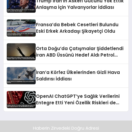
Trump İran’ın Askeri Gücünü Yok Ettik
Anlaşma İçin Yalvarıyorlar İddiası
Fransa’da Bebek Cesetleri Bulundu
Eski Erkek Arkadaşı Şikayetçi Oldu
Orta Doğu’da Çatışmalar Şiddetlendi
İran ABD Üssünü Hedef Aldı Petrol
Tankerlerini Durdurdu
İran’a Körfez Ülkelerinden Gizli Hava
Saldırısı İddiası
OpenAI ChatGPT’ye Sağlık Verilerini
Entegre Etti Yeni Özellik Riskleri de
Beraberinde Getiriyor
Haberin Zirvedeki Doğru Adresi