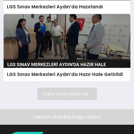
LGS Sınav Merkezleri Aydın’da Hazırlandı
SAĞLIK
SPOR
TEKNOLOJI
LGS Sınav Merkezleri Aydın’da Hazır Hale Getirildi
Daha fazla içerik yok...
Haberin Zirvedeki Doğru Adresi