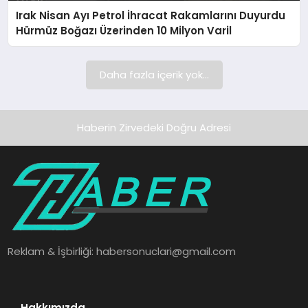
Irak Nisan Ayı Petrol İhracat Rakamlarını Duyurdu
SAĞLIK
Hürmüz Boğazı Üzerinden 10 Milyon Varil
SPOR
Daha fazla içerik yok...
TEKNOLOJI
Haberin Zirvedeki Doğru Adresi
Reklam & İşbirliği:
habersonuclari@gmail.com
Hakkımızda