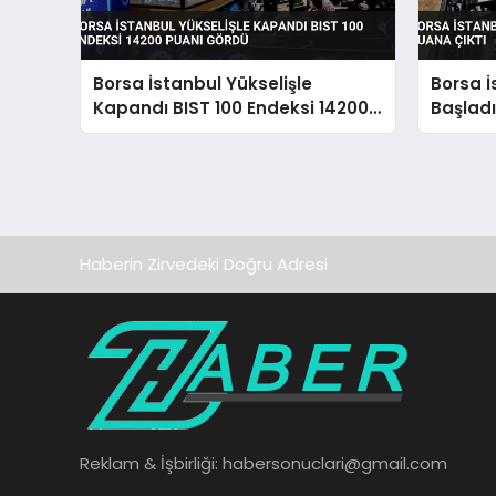
Borsa İstanbul Yükselişle
Borsa İ
Kapandı BIST 100 Endeksi 14200
Başladı
Puanı Gördü
Haberin Zirvedeki Doğru Adresi
Reklam & İşbirliği:
habersonuclari@gmail.com