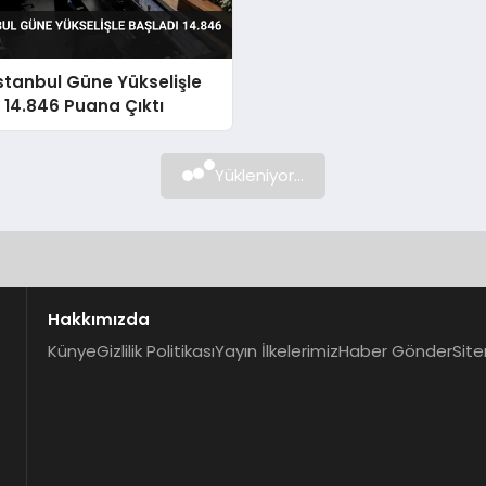
stanbul Güne Yükselişle
 14.846 Puana Çıktı
Yükleniyor...
Hakkımızda
Künye
Gizlilik Politikası
Yayın İlkelerimiz
Haber Gönder
Site