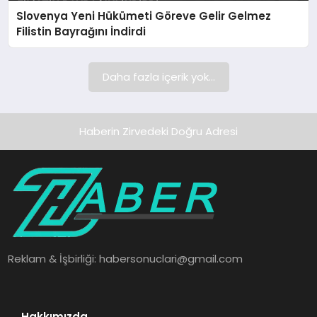
Slovenya Yeni Hükümeti Göreve Gelir Gelmez
SAĞLIK
Filistin Bayrağını İndirdi
SPOR
Daha fazla içerik yok...
TEKNOLOJI
Haberin Zirvedeki Doğru Adresi
Reklam & İşbirliği:
habersonuclari@gmail.com
Hakkımızda