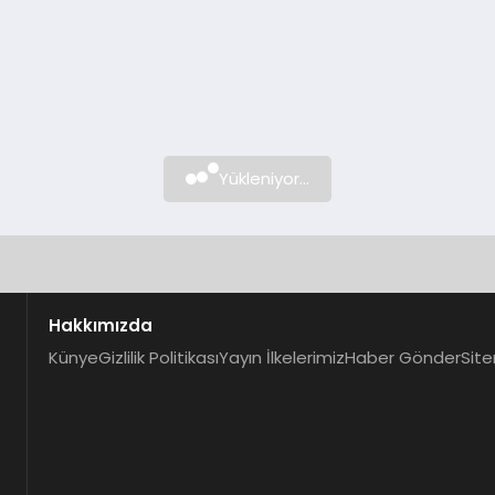
Yükleniyor...
Hakkımızda
Künye
Gizlilik Politikası
Yayın İlkelerimiz
Haber Gönder
Site