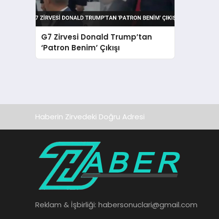
G7 Zirvesi Donald Trump’tan
‘Patron Benim’ Çıkışı
Haberin Zirvedeki Doğru Adresi
Reklam & İşbirliği:
habersonuclari@gmail.com