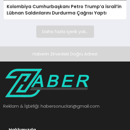
Kolombiya Cumhurbaşkanı Petro Trump’a İsrail’in
SAĞLIK
Lübnan Saldırılarını Durdurma Çağrısı Yaptı
SPOR
Daha fazla içerik yok...
TEKNOLOJI
Haberin Zirvedeki Doğru Adresi
Reklam & İşbirliği:
habersonuclari@gmail.com
Hakkımızda