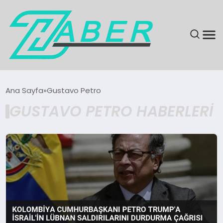
SON DAKIKA
Ana Sayfa
Gustavo Petro
GUSTAVO PETRO HABERLERI
GÜNDEM
EKONOMI
MAGAZIN
EĞITIM
KÜLTÜR & SANAT