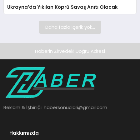
Ukrayna’da Yıkılan Köprü Savaş Anıtı Olacak
SAĞLIK
SPOR
Daha fazla içerik yok...
TEKNOLOJI
Haberin Zirvedeki Doğru Adresi
Reklam & İşbirliği:
habersonuclari@gmail.com
Hakkımızda