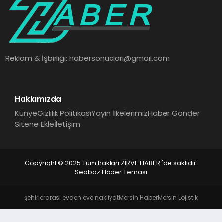
SAĞLIK
SPOR
Reklam & İşbirliği:
habersonuclari@gmail.com
TEKNOLOJI
Hakkımızda
Künye
Gizlilik Politikası
Yayın İlkelerimiz
Haber Gönder
Sitene Ekle
İletişim
Copyright © 2025 Tüm hakları ZİRVE HABER 'de saklıdır.
Seobaz Haber Teması
şehirlerarası evden eve nakliyat
Mersin Haber
Mersin Lojistik